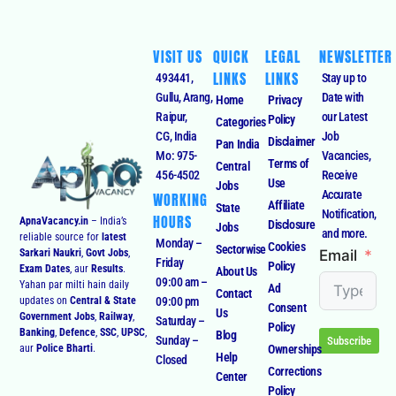
VISIT US
QUICK
LEGAL
NEWSLETTER
LINKS
LINKS
493441,
Stay up to
Gullu, Arang,
Date with
Home
Privacy
Raipur,
our Latest
Policy
Categories
CG, India
Job
Disclaimer
Pan India
Mo: 975-
Vacancies,
Terms of
Central
456-4502
Receive
Use
Jobs
Accurate
WORKING
Affiliate
State
Notification,
HOURS
ApnaVacancy.in
– India’s
Disclosure
Jobs
and more.
reliable source for
latest
Monday –
Cookies
Sectorwise
Email
Sarkari Naukri
,
Govt Jobs
,
Friday
Policy
Exam Dates
, aur
Results
.
About Us
09:00 am –
Yahan par milti hain daily
Ad
Contact
09:00 pm
updates on
Central & State
Consent
Us
Government Jobs
,
Railway
,
Saturday –
Policy
Banking
,
Defence
,
SSC
,
UPSC
,
Blog
Sunday –
Subscribe
Ownerships
aur
Police Bharti
.
Help
Closed
Corrections
Center
Policy