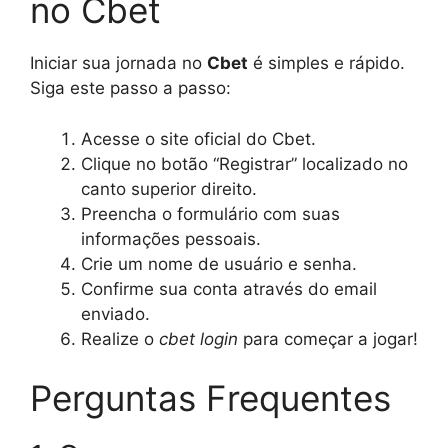
no Cbet
Iniciar sua jornada no
Cbet
é simples e rápido.
Siga este passo a passo:
Acesse o site oficial do Cbet.
Clique no botão “Registrar” localizado no
canto superior direito.
Preencha o formulário com suas
informações pessoais.
Crie um nome de usuário e senha.
Confirme sua conta através do email
enviado.
Realize o
cbet login
para começar a jogar!
Perguntas Frequentes