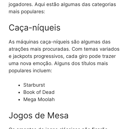
jogadores. Aqui estão algumas das categorias
mais populares:
Caça-níqueis
As máquinas caça-níqueis são algumas das
atrações mais procuradas. Com temas variados
e jackpots progressivos, cada giro pode trazer
uma nova emoção. Alguns dos títulos mais
populares incluem:
Starburst
Book of Dead
Mega Moolah
Jogos de Mesa