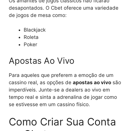
Os amantes de jogos clássicos não ficarão
desapontados. O Cbet oferece uma variedade
de jogos de mesa como:
Blackjack
Roleta
Poker
Apostas Ao Vivo
Para aqueles que preferem a emoção de um
cassino real, as opções de
apostas ao vivo
são
imperdíveis. Junte-se a dealers ao vivo em
tempo real e sinta a adrenalina de jogar como
se estivesse em um cassino físico.
Como Criar Sua Conta