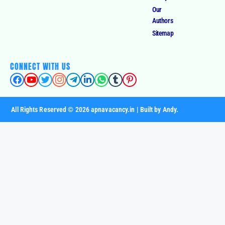
Our
Authors
Sitemap
CONNECT WITH US
All Rights Reserved © 2026 apnavacancy.in | Built by Andy.