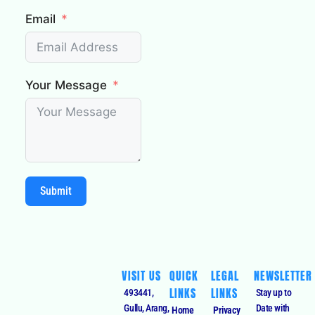
Email
Your Message
Submit
VISIT US
QUICK
LEGAL
NEWSLETTER
LINKS
LINKS
493441,
Stay up to
Gullu, Arang,
Date with
Home
Privacy