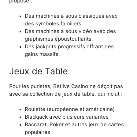
propose :
Des machines à sous classiques avec
des symboles familiers.
Des machines à sous vidéo avec des
graphismes époustouflants.
Des jackpots progressifs offrant des
gains massifs.
Jeux de Table
Pour les puristes, Betlive Casino ne déçoit pas
avec sa collection de jeux de table, qui inclut :
Roulette (européenne et américaine)
Blackjack avec plusieurs variantes
Baccarat, Poker et autres jeux de cartes
populaires