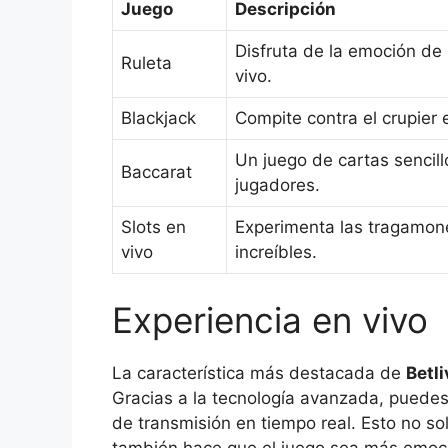
Juego
Descripción
Disfruta de la emoción de 
Ruleta
vivo.
Blackjack
Compite contra el crupier 
Un juego de cartas sencil
Baccarat
jugadores.
Slots en
Experimenta las tragamone
vivo
increíbles.
Experiencia en vivo
La característica más destacada de
Betli
Gracias a la tecnología avanzada, puedes 
de transmisión en tiempo real. Esto no so