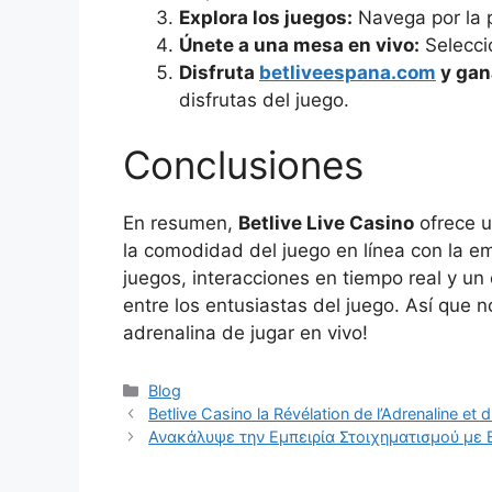
Explora los juegos:
Navega por la p
Únete a una mesa en vivo:
Selecci
Disfruta
betliveespana.com
y gan
disfrutas del juego.
Conclusiones
En resumen,
Betlive Live Casino
ofrece u
la comodidad del juego en línea con la e
juegos, interacciones en tiempo real y un
entre los entusiastas del juego. Así que n
adrenalina de jugar en vivo!
Blog
Betlive Casino la Révélation de l’Adrenaline et d
Ανακάλυψε την Εμπειρία Στοιχηματισμού με B