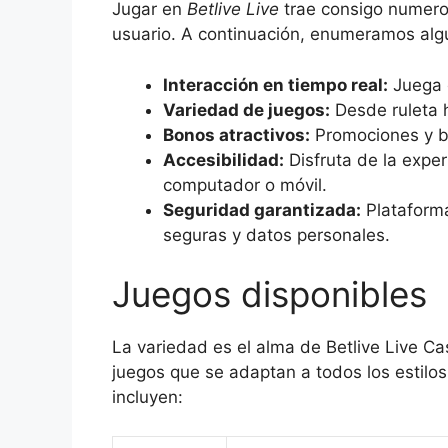
Jugar en
Betlive Live
trae consigo numeros
usuario. A continuación, enumeramos algu
Interacción en tiempo real:
Juega c
Variedad de juegos:
Desde ruleta h
Bonos atractivos:
Promociones y b
Accesibilidad:
Disfruta de la exper
computador o móvil.
Seguridad garantizada:
Plataforma
seguras y datos personales.
Juegos disponibles
La variedad es el alma de Betlive Live C
juegos que se adaptan a todos los estilo
incluyen: