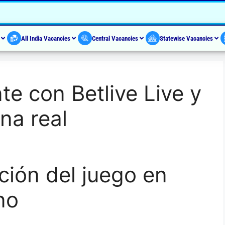
s
All India Vacancies
Central Vacancies
Statewise Vacancies
te con Betlive Live y
ina real
ión del juego en
no