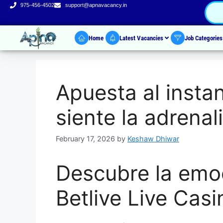
975-456-4502
support@apnavacancy.in
Home
Latest Vacancies
Job Categorie
Apuesta al instan
siente la adrenal
February 17, 2026
by
Keshaw Dhiwar
Descubre la emoc
Betlive Live Casi