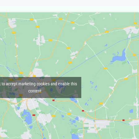
k to accept marketing cookies and enable this
content