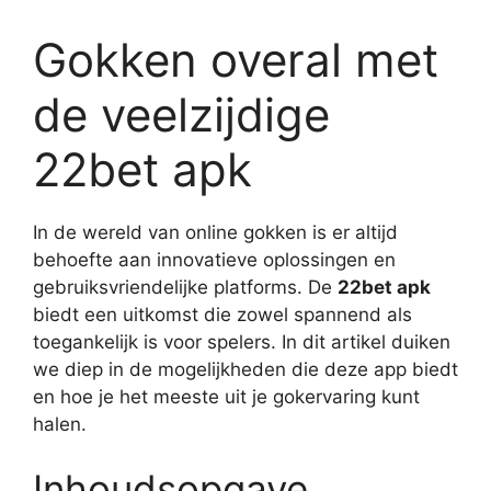
Gokken overal met
de veelzijdige
22bet apk
In de wereld van online gokken is er altijd
behoefte aan innovatieve oplossingen en
gebruiksvriendelijke platforms. De
22bet apk
biedt een uitkomst die zowel spannend als
toegankelijk is voor spelers. In dit artikel duiken
we diep in de mogelijkheden die deze app biedt
en hoe je het meeste uit je gokervaring kunt
halen.
Inhoudsopgave