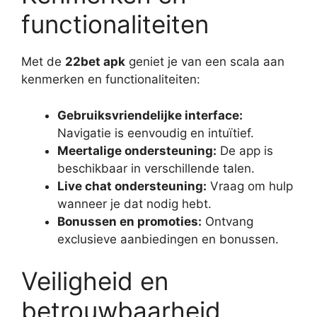
functionaliteiten
Met de
22bet apk
geniet je van een scala aan
kenmerken en functionaliteiten:
Gebruiksvriendelijke interface:
Navigatie is eenvoudig en intuïtief.
Meertalige ondersteuning:
De app is
beschikbaar in verschillende talen.
Live chat ondersteuning:
Vraag om hulp
wanneer je dat nodig hebt.
Bonussen en promoties:
Ontvang
exclusieve aanbiedingen en bonussen.
Veiligheid en
betrouwbaarheid