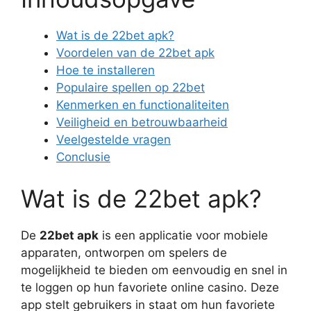
Wat is de 22bet apk?
Voordelen van de 22bet apk
Hoe te installeren
Populaire spellen op 22bet
Kenmerken en functionaliteiten
Veiligheid en betrouwbaarheid
Veelgestelde vragen
Conclusie
Wat is de 22bet apk?
De
22bet apk
is een applicatie voor mobiele
apparaten, ontworpen om spelers de
mogelijkheid te bieden om eenvoudig en snel in
te loggen op hun favoriete online casino. Deze
app stelt gebruikers in staat om hun favoriete