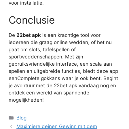
voor installatie.
Conclusie
De
22bet apk
is een krachtige tool voor
iedereen die graag online wedden, of het nu
gaat om slots, tafelspellen of
sportweddenschappen. Met zijn
gebruiksvriendelijke interface, een scala aan
spellen en uitgebreide functies, biedt deze app
eenComplete gokkans waar je ook bent. Begint
je avontuur met de 22bet apk vandaag nog en
ontdek een wereld van spannende
mogelijkheden!
Blog
Maximiere deinen Gewinn mit dem