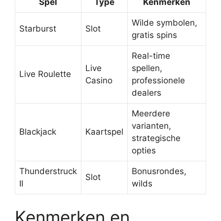
Spel
Type
Kenmerken
Wilde symbolen,
Starburst
Slot
gratis spins
Real-time
Live
spellen,
Live Roulette
Casino
professionele
dealers
Meerdere
varianten,
Blackjack
Kaartspel
strategische
opties
Thunderstruck
Bonusrondes,
Slot
II
wilds
Kenmerken en