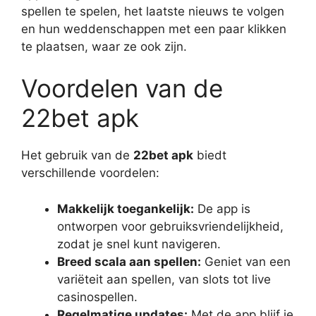
spellen te spelen, het laatste nieuws te volgen
en hun weddenschappen met een paar klikken
te plaatsen, waar ze ook zijn.
Voordelen van de
22bet apk
Het gebruik van de
22bet apk
biedt
verschillende voordelen:
Makkelijk toegankelijk:
De app is
ontworpen voor gebruiksvriendelijkheid,
zodat je snel kunt navigeren.
Breed scala aan spellen:
Geniet van een
variëteit aan spellen, van slots tot live
casinospellen.
Regelmatige updates:
Met de app blijf je