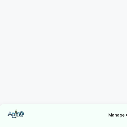
Manage 