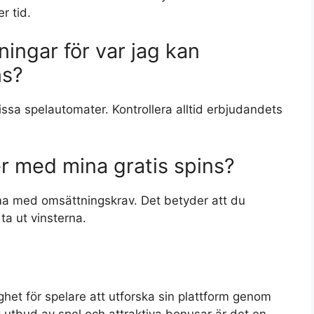
r tid.
ingar för var jag kan
ns?
vissa spelautomater. Kontrollera alltid erbjudandets
r med mina gratis spins?
ma med omsättningskrav. Det betyder att du
a ut vinsterna.
ghet för spelare att utforska sin plattform genom