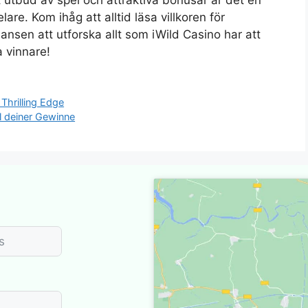
t utbud av spel och attraktiva bonusar är det en
are. Kom ihåg att alltid läsa villkoren för
ansen att utforska allt som iWild Casino har att
a vinnare!
 Thrilling Edge
l deiner Gewinne