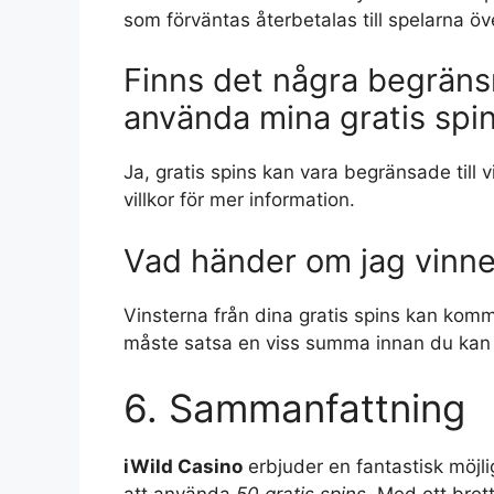
som förväntas återbetalas till spelarna öve
Finns det några begränsn
använda mina gratis spi
Ja, gratis spins kan vara begränsade till 
villkor för mer information.
Vad händer om jag vinne
Vinsterna från dina gratis spins kan kom
måste satsa en viss summa innan du kan t
6. Sammanfattning
iWild Casino
erbjuder en fantastisk möjli