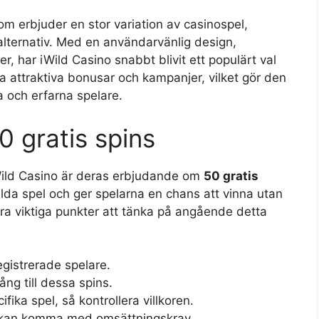
om erbjuder en stor variation av casinospel,
-alternativ. Med en användarvänlig design,
r, har iWild Casino snabbt blivit ett populärt val
na attraktiva bonusar och kampanjer, vilket gör den
a och erfarna spelare.
 gratis spins
Wild Casino är deras erbjudande om
50 gratis
lda spel och ger spelarna en chans att vinna utan
ra viktiga punkter att tänka på angående detta
registrerade spelare.
gång till dessa spins.
ika spel, så kontrollera villkoren.
ns kan komma med omsättningskrav.