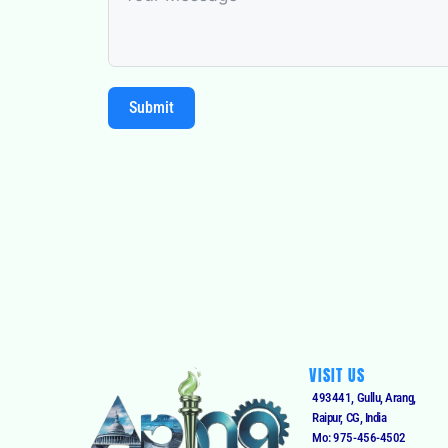
Submit
VISIT US
493441, Gullu, Arang,
Raipur, CG, India
Mo: 975-456-4502