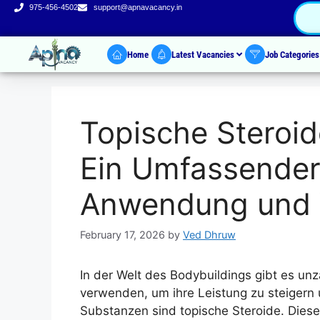
975-456-4502
support@apnavacancy.in
Home
Latest Vacancies
Job Categorie
Topische Steroid
Ein Umfassender
Anwendung und 
February 17, 2026
by
Ved Dhruw
In der Welt des Bodybuildings gibt es un
verwenden, um ihre Leistung zu steigern 
Substanzen sind topische Steroide. Dies