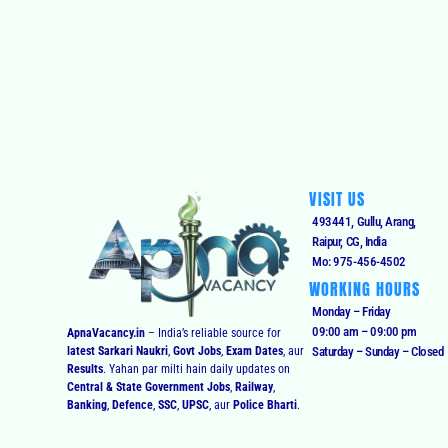
VISIT US
493441, Gullu, Arang,
Raipur, CG, India
Mo: 975-456-4502
WORKING HOURS
Monday – Friday
09:00 am – 09:00 pm
ApnaVacancy.in
– India’s reliable source for
latest Sarkari Naukri
,
Govt Jobs
,
Exam Dates
, aur
Saturday – Sunday – Closed
Results
. Yahan par milti hain daily updates on
Central & State Government Jobs
,
Railway
,
Banking
,
Defence
,
SSC
,
UPSC
, aur
Police Bharti
.