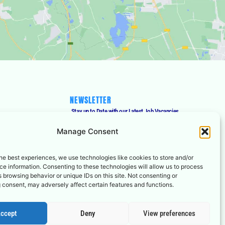
NEWSLETTER
Stay up to Date with our Latest Job Vacancies,
Receive Accurate Notification, and more.
Manage Consent
Email
he best experiences, we use technologies like cookies to store and/or
e information. Consenting to these technologies will allow us to process
 browsing behavior or unique IDs on this site. Not consenting or
Subscribe
 consent, may adversely affect certain features and functions.
ccept
Deny
View preferences