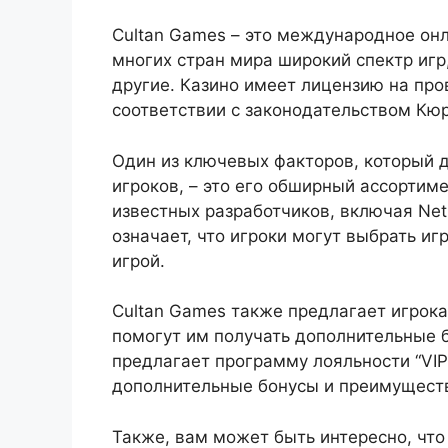
Сultan Games – это международное онл
многих стран мира широкий спектр игр,
другие. Казино имеет лицензию на про
соответствии с законодательством Кю
Один из ключевых факторов, который 
игроков, – это его обширный ассортиме
известных разработчиков, включая NetE
означает, что игроки могут выбрать иг
игрой.
Сultan Games также предлагает игрок
помогут им получать дополнительные 
предлагает программу лояльности “VIP
дополнительные бонусы и преимуществ
Также, вам может быть интересно, что