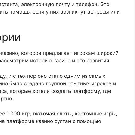
стента, электронную почту и телефон. Это
чить помощь, если у них возникнут вопросы или
ории
-казино, которое предлагает игрокам широкий
 рассмотрим историю казино и его развития.
ду, и с тех пор оно стало одним из самых
ино было создано группой опытных игроков и
са, которые хотели создать платформу, где
ртно.
е 1 000 игр, включая слоты, карточные игры,
 на платформе казино султан с помощью