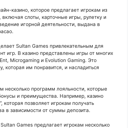
айн-казино, которое предлагает игрокам из
 включая слоты, карточные игры, рулетку и
ведение игорной деятельности, выдана в
расао.
делает Sultan Games привлекательным для
нт игр. В казино представлены игры от многих
nt, Microgaming и Evolution Gaming. Это
ру, которая им понравится, и насладиться
ам несколько программ лояльности, которые
бонусы и преимущества. Например, казино
”, которая позволяет игрокам получать
а в зависимости от суммы депозита.
 Sultan Games предлагает игрокам несколько