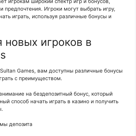
ет игрокам широкий спектр игр и бонусов,
и предпочтения. Игроки могут выбрать игру,
чать играть, используя различные бонусы и
я новых игроков в
es
о Sultan Games, вам доступны различные бонусы
играть с преимуществом.
 внимание на бездепозитный бонус, который
ный способ начать играть в казино и получить
ы.
ммы депозита