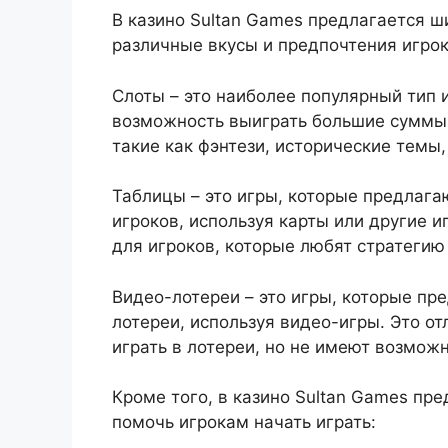
В казино Sultan Games предлагается ш
различные вкусы и предпочтения игрок
Слоты – это наиболее популярный тип 
возможность выиграть большие суммы 
такие как фэнтези, исторические темы
Таблицы – это игры, которые предлага
игроков, используя карты или другие 
для игроков, которые любят стратегию 
Видео-лотереи – это игры, которые пр
лотереи, используя видео-игры. Это о
играть в лотереи, но не имеют возмож
Кроме того, в казино Sultan Games пре
помочь игрокам начать играть: