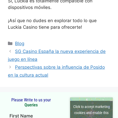
Sí, Luckia es totalmente compatible con
dispositivos móviles.
¡Así que no dudes en explorar todo lo que
Luckia Casino tiene para ofrecerte!
Blog
SG Casino España la nueva experiencia de
juego en línea
Perspectivas sobre la influencia de Posido
en la cultura actual
Please Write to us your
Q
u
e
r
i
e
s
Click to accept marketing
cookies and enable this
First Name