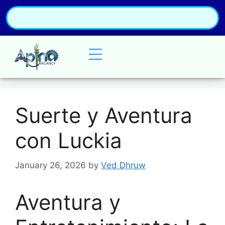
Suerte y Aventura
con Luckia
January 26, 2026
by
Ved Dhruw
Aventura y