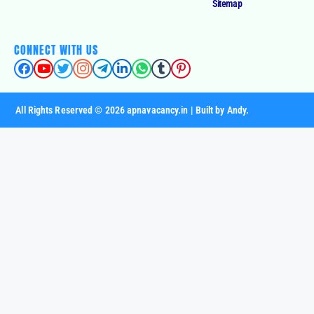
Sitemap
CONNECT WITH US
All Rights Reserved © 2026 apnavacancy.in | Built by Andy.