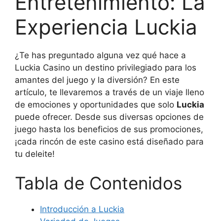
Entretenimiento: La
Experiencia Luckia
¿Te has preguntado alguna vez qué hace a
Luckia Casino un destino privilegiado para los
amantes del juego y la diversión? En este
artículo, te llevaremos a través de un viaje lleno
de emociones y oportunidades que solo
Luckia
puede ofrecer. Desde sus diversas opciones de
juego hasta los beneficios de sus promociones,
¡cada rincón de este casino está diseñado para
tu deleite!
Tabla de Contenidos
Introducción a Luckia