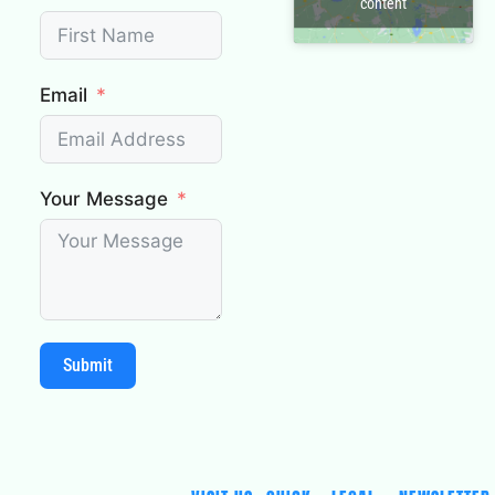
content
Email
Your Message
Submit