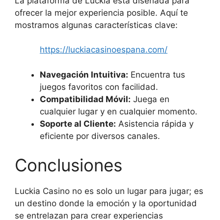
La plataforma de Luckia está diseñada para
ofrecer la mejor experiencia posible. Aquí te
mostramos algunas características clave:
https://luckiacasinoespana.com/
Navegación Intuitiva:
Encuentra tus
juegos favoritos con facilidad.
Compatibilidad Móvil:
Juega en
cualquier lugar y en cualquier momento.
Soporte al Cliente:
Asistencia rápida y
eficiente por diversos canales.
Conclusiones
Luckia Casino no es solo un lugar para jugar; es
un destino donde la emoción y la oportunidad
se entrelazan para crear experiencias