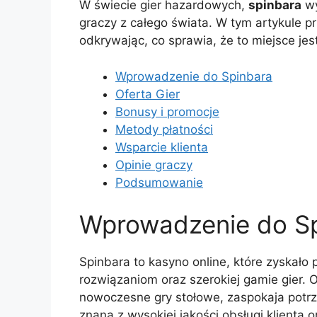
W świecie gier hazardowych,
spinbara
wy
graczy z całego świata. W tym artykule p
odkrywając, co sprawia, że to miejsce jes
Wprowadzenie do Spinbara
Oferta Gier
Bonusy i promocje
Metody płatności
Wsparcie klienta
Opinie graczy
Podsumowanie
Wprowadzenie do S
Spinbara to kasyno online, które zyskało
rozwiązaniom oraz szerokiej gamie gier. 
nowoczesne gry stołowe, zaspokaja potrze
znana z wysokiej jakości obsługi klienta 