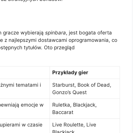
h gracze wybierają
spinbara
, jest bogata oferta
e z najlepszymi dostawcami oprogramowania, co
ostępnych tytułów. Oto przegląd
Przykłady gier
óżnymi tematami i
Starburst, Book of Dead,
Gonzo’s Quest
apewniają emocje w
Ruletka, Blackjack,
Baccarat
rupierami w czasie
Live Roulette, Live
Blackjack