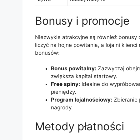
Bonusy i promocje
Niezwykle atrakcyjne są również bonusy
liczyć na hojne powitania, a lojalni klien
bonusów:
Bonus powitalny:
Zazwyczaj obejmu
zwiększa kapitał startowy.
Free spiny:
Idealne do wypróbowan
pieniędzy.
Program lojalnościowy:
Zbieranie 
nagrody.
Metody płatności