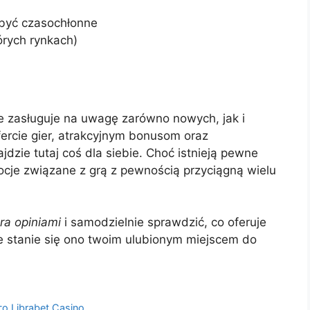
być czasochłonne
tórych rynkach)
e zasługuje na uwagę zarówno nowych, jak i
ercie gier, atrakcyjnym bonusom oraz
jdzie tutaj coś dla siebie. Choć istnieją pewne
mocje związane z grą z pewnością przyciągną wielu
ra opiniami
i samodzielnie sprawdzić, co oferuje
że stanie się ono twoim ulubionym miejscem do
ο Librabet Casino