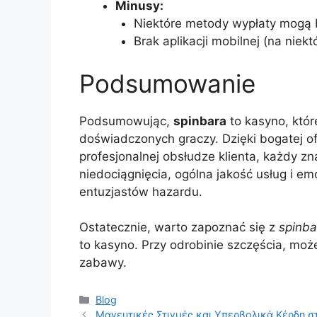
Minusy:
Niektóre metody wypłaty mogą 
Brak aplikacji mobilnej (na niek
Podsumowanie
Podsumowując,
spinbara
to kasyno, któr
doświadczonych graczy. Dzięki bogatej of
profesjonalnej obsłudze klienta, każdy zna
niedociągnięcia, ogólna jakość usług i e
entuzjastów hazardu.
Ostatecznie, warto zapoznać się z
spinba
to kasyno. Przy odrobinie szczęścia, mo
zabawy.
Blog
Μαγευτικές Στιγμές και Υπερβολικά Κέρδη στ