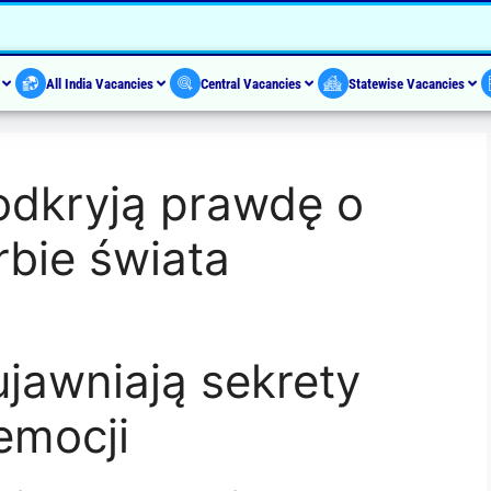
s
All India Vacancies
Central Vacancies
Statewise Vacancies
odkryją prawdę o
bie świata
ujawniają sekrety
emocji