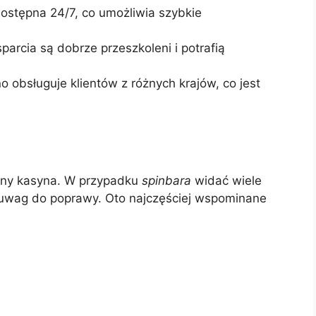
dostępna 24/7, co umożliwia szybkie
arcia są dobrze przeszkoleni i potrafią
 obsługuje klientów z różnych krajów, co jest
eny kasyna. W przypadku
spinbara
widać wiele
 uwag do poprawy. Oto najczęściej wspominane