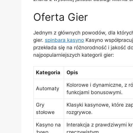
Oferta Gier
Jednym z głównych powodów, dla któryc
gier.
spinbara kasyno
Kasyno współpracuj
przekłada się na różnorodność i jakość d
najpopularniejszych kategorii gier:
Kategoria
Opis
Kolorowe i dynamiczne, z r
Automaty
funkcjami bonusowymi.
Gry
Klasyki kasynowe, które z
stołowe
rozgrywce.
Kasyno na
Interakcja z prawdziwymi k
żywo
rzeczywistym.