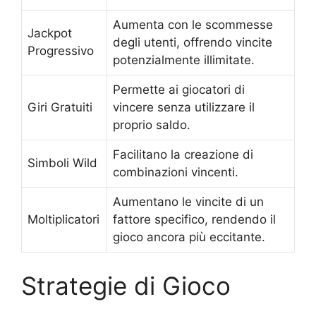
Aumenta con le scommesse
Jackpot
degli utenti, offrendo vincite
Progressivo
potenzialmente illimitate.
Permette ai giocatori di
Giri Gratuiti
vincere senza utilizzare il
proprio saldo.
Facilitano la creazione di
Simboli Wild
combinazioni vincenti.
Aumentano le vincite di un
Moltiplicatori
fattore specifico, rendendo il
gioco ancora più eccitante.
Strategie di Gioco