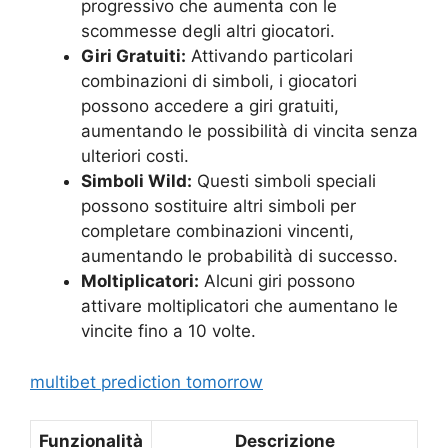
progressivo che aumenta con le
scommesse degli altri giocatori.
Giri Gratuiti:
Attivando particolari
combinazioni di simboli, i giocatori
possono accedere a giri gratuiti,
aumentando le possibilità di vincita senza
ulteriori costi.
Simboli Wild:
Questi simboli speciali
possono sostituire altri simboli per
completare combinazioni vincenti,
aumentando le probabilità di successo.
Moltiplicatori:
Alcuni giri possono
attivare moltiplicatori che aumentano le
vincite fino a 10 volte.
multibet prediction tomorrow
Funzionalità
Descrizione