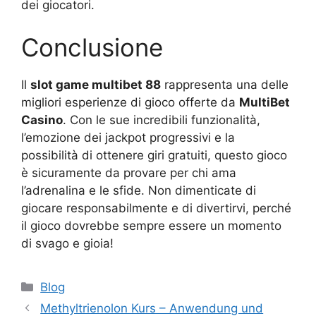
dei giocatori.
Conclusione
Il
slot game multibet 88
rappresenta una delle
migliori esperienze di gioco offerte da
MultiBet
Casino
. Con le sue incredibili funzionalità,
l’emozione dei jackpot progressivi e la
possibilità di ottenere giri gratuiti, questo gioco
è sicuramente da provare per chi ama
l’adrenalina e le sfide. Non dimenticate di
giocare responsabilmente e di divertirvi, perché
il gioco dovrebbe sempre essere un momento
di svago e gioia!
Blog
Methyltrienolon Kurs – Anwendung und