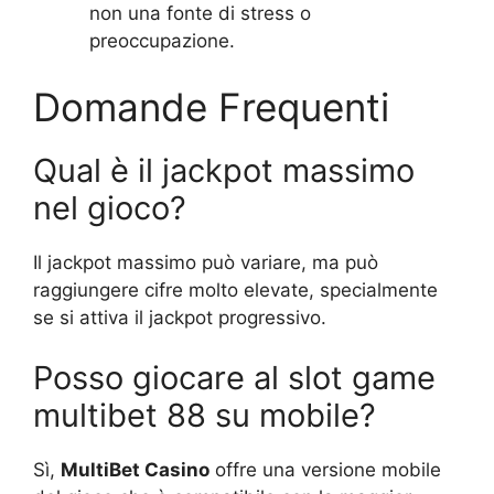
non una fonte di stress o
preoccupazione.
Domande Frequenti
Qual è il jackpot massimo
nel gioco?
Il jackpot massimo può variare, ma può
raggiungere cifre molto elevate, specialmente
se si attiva il jackpot progressivo.
Posso giocare al slot game
multibet 88 su mobile?
Sì,
MultiBet Casino
offre una versione mobile