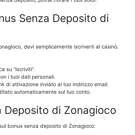
enza deposito, potrai ritirare i tuoi soldi.
nus Senza Deposito di
onagioco, devi semplicemente iscriverti al casinò.
 su “Iscriviti”.
n i tuoi dati personali.
nk di attivazione inviato al tuo indirizzo email.
ditato automaticamente sul tuo conto.
 Deposito di Zonagioco
sul bonus senza deposito di Zonagioco: