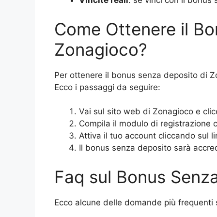
Vincite reali
: se vinci con il bonus s
Come Ottenere il Bo
Zonagioco?
Per ottenere il bonus senza deposito di Z
Ecco i passaggi da seguire:
Vai sul sito web di Zonagioco e clicca
Compila il modulo di registrazione co
Attiva il tuo account cliccando sul li
Il bonus senza deposito sarà accre
Faq sul Bonus Senza
Ecco alcune delle domande più frequenti 