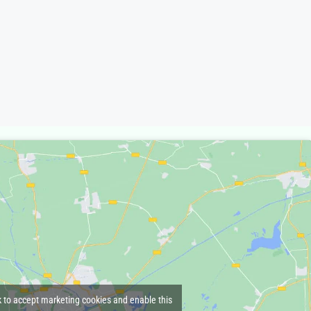
k to accept marketing cookies and enable this