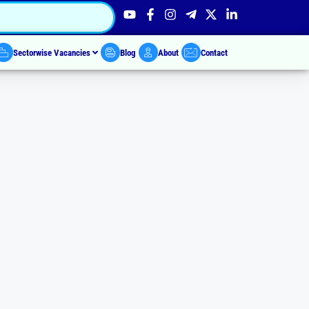
Sectorwise Vacancies
Blog
About
Contact