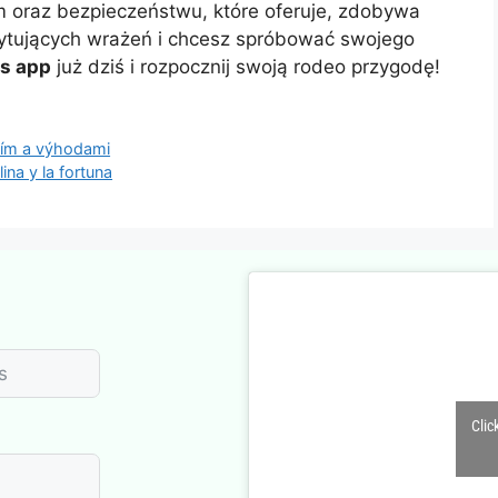
m oraz bezpieczeństwu, które oferuje, zdobywa
cytujących wrażeń i chcesz spróbować swojego
s app
już dziś i rozpocznij swoją rodeo przygodę!
ním a výhodami
ina y la fortuna
Clic