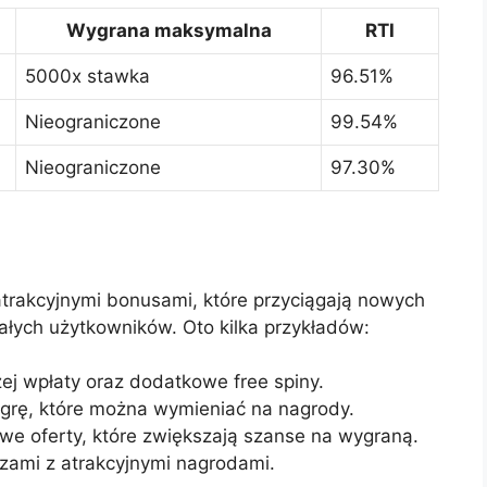
Wygrana maksymalna
RTI
5000x stawka
96.51%
Nieograniczone
99.54%
Nieograniczone
97.30%
atrakcyjnymi bonusami, które przyciągają nowych
ałych użytkowników. Oto kilka przykładów:
j wpłaty oraz dodatkowe free spiny.
grę, które można wymieniać na nagrody.
e oferty, które zwiększają szanse na wygraną.
zami z atrakcyjnymi nagrodami.