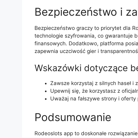
Bezpieczeństwo i za
Bezpieczeństwo graczy to priorytet dla R
technologie szyfrowania, co gwarantuje
finansowych. Dodatkowo, platforma posia
zapewnia uczciwość gier i transparentnoś
Wskazówki dotyczące b
Zawsze korzystaj z silnych haseł i z
Upewnij się, że korzystasz z oficjal
Uważaj na fałszywe strony i oferty
Podsumowanie
Rodeoslots app to doskonałe rozwiązanie