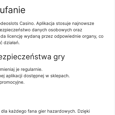
ufanie
odeoslots Casino. Aplikacja stosuje najnowsze
 bezpieczeństwo danych osobowych oraz
da licencję wydaną przez odpowiednie organy, co
ć działań.
ezpieczeństwa gry
mieniaj je regularnie.
nej aplikacji dostępnej w sklepach.
 promocyjne.
 dla każdego fana gier hazardowych. Dzięki