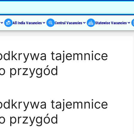
s
All India Vacancies
Central Vacancies
Statewise Vacancies
odkrywa tajemnice
eo przygód
odkrywa tajemnice
eo przygód