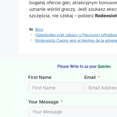
bogatej ofercie gier, atrakcyjnym bonuso
uznanie wśród graczy. Jeśli szukasz eks
szczęścia, nie czekaj – pobierz
Rodeoslot
Blog
Odemkněte svět zábavy s PlayJonny přihláše
Rodeoslots Casino app el destino de la adrenal
Please Write to us your
Q
u
e
r
i
e
s
First Name
Email
Your Message