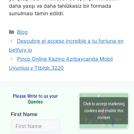
daha yaxşı və daha təhlükəsiz bir formada
sunulması təmin edildi.
Blog
Descubre el acceso increíble a tu fortuna en
betfury io
Pinco Online Kazino Azrbaycanda Mobil
Uyunluq v Ttbiqlr.3220
Please Write to us your
Click to accept marketing
First Name
cookies and enable this
content