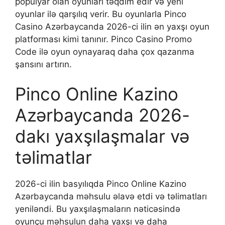
populyar olan oyunları təqdim edir və yeni
oyunlar ilə qarşılıq verir. Bu oyunlarla Pinco
Casino Azərbaycanda 2026-ci ilin ən yaxşı oyun
platforması kimi tanınır. Pinco Casino Promo
Code ilə oyun oynayaraq daha çox qazanma
şansını artırın.
Pinco Online Kazino
Azərbaycanda 2026-
dakı yaxşılaşmalar və
təlimatlar
2026-ci ilin basyılıqda Pinco Online Kazino
Azərbaycanda məhsulu əlavə etdi və təlimatları
yeniləndi. Bu yaxşılaşmaların nəticəsində
oyunçu məhsulun daha yaxşı və daha