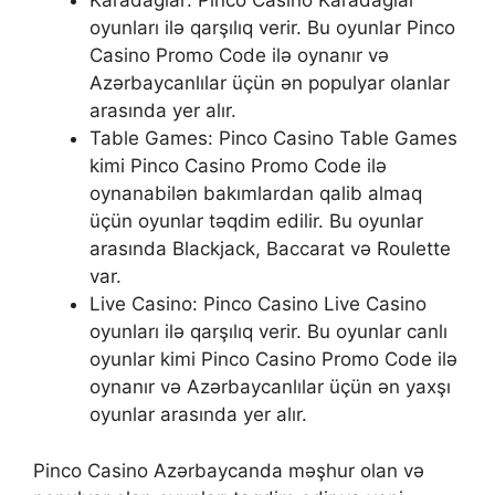
Karadağlar: Pinco Casino Karadağlar
oyunları ilə qarşılıq verir. Bu oyunlar Pinco
Casino Promo Code ilə oynanır və
Azərbaycanlılar üçün ən populyar olanlar
arasında yer alır.
Table Games: Pinco Casino Table Games
kimi Pinco Casino Promo Code ilə
oynanabilən bakımlardan qalib almaq
üçün oyunlar təqdim edilir. Bu oyunlar
arasında Blackjack, Baccarat və Roulette
var.
Live Casino: Pinco Casino Live Casino
oyunları ilə qarşılıq verir. Bu oyunlar canlı
oyunlar kimi Pinco Casino Promo Code ilə
oynanır və Azərbaycanlılar üçün ən yaxşı
oyunlar arasında yer alır.
Pinco Casino Azərbaycanda məşhur olan və