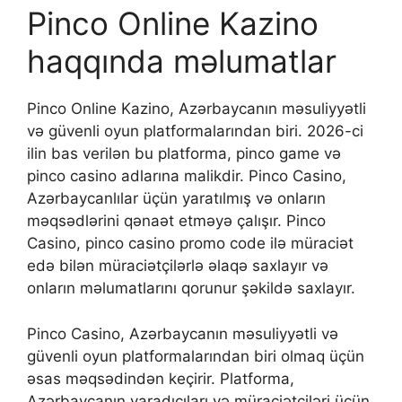
Pinco Online Kazino
haqqında məlumatlar
Pinco Online Kazino, Azərbaycanın məsuliyyətli
və güvenli oyun platformalarından biri. 2026-ci
ilin bas verilən bu platforma, pinco game və
pinco casino adlarına malikdir. Pinco Casino,
Azərbaycanlılar üçün yaratılmış və onların
məqsədlərini qənaət etməyə çalışır. Pinco
Casino, pinco casino promo code ilə müraciət
edə bilən müraciətçilərlə əlaqə saxlayır və
onların məlumatlarını qorunur şəkildə saxlayır.
Pinco Casino, Azərbaycanın məsuliyyətli və
güvenli oyun platformalarından biri olmaq üçün
əsas məqsədindən keçirir. Platforma,
Azərbaycanın yaradıcıları və müraciətçiləri üçün