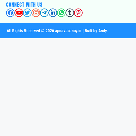
CONNECT WITH US
All Rights Reserved © 2026 apnavacancy.in | Built by Andy.