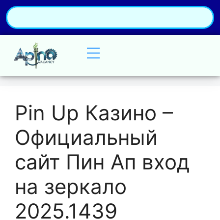
Pin Up Казино –
Официальный
сайт Пин Ап вход
на зеркало
2025.1439