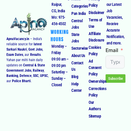
Raipur,
our Latest
Policy
Categories
CG, India
Job
Disclaimer
Pan India
Mo: 975-
Vacancies,
Terms of
Central
456-4502
Receive
Use
Jobs
Accurate
WORKING
Affiliate
State
Notification,
HOURS
ApnaVacancy.in
– India’s
Disclosure
Jobs
and more.
reliable source for
latest
Monday –
Cookies
Sectorwise
Email
Sarkari Naukri
,
Govt Jobs
,
Friday
Policy
Exam Dates
, aur
Results
.
About Us
09:00 am –
Yahan par milti hain daily
Ad
Contact
09:00 pm
updates on
Central & State
Consent
Us
Government Jobs
,
Railway
,
Saturday –
Policy
Banking
,
Defence
,
SSC
,
UPSC
,
Blog
Sunday –
Subscribe
Ownerships
aur
Police Bharti
.
Help
Closed
Corrections
Center
Policy
Our
Authors
Sitemap