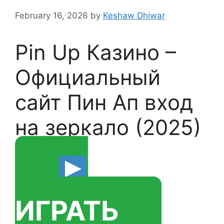
February 16, 2026
by
Keshaw Dhiwar
Pin Up Казино –
Официальный
сайт Пин Ап вход
на зеркало (2025)
ИГРАТЬ