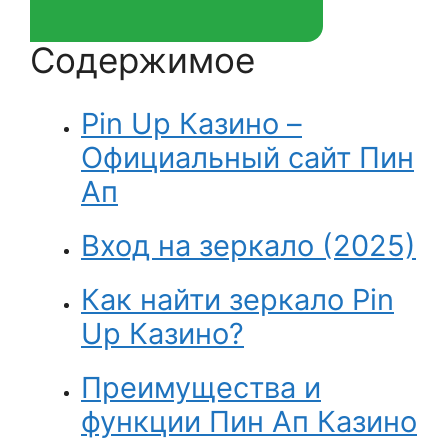
Содержимое
Pin Up Казино –
Официальный сайт Пин
Ап
Вход на зеркало (2025)
Как найти зеркало Pin
Up Казино?
Преимущества и
функции Пин Ап Казино