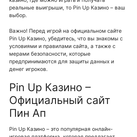
казино, где можно играть и получать
реальные выигрыши, то Pin Up Казино – ваш
выбор.
Важно! Перед игрой на официальном сайте
Pin Up Казино, убедитесь, что вы знакомы с
условиями и правилами сайта, а также с
мерами безопасности, которые
предпринимаются для защиты данных и
денег игроков.
Pin Up Казино –
Официальный сайт
Пин Ап
Pin Up Казино – это популярная онлайн-
игровая платформа, которая предлагает