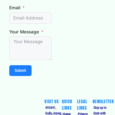
Email
Your Message
Submit
VISIT US
QUICK
LEGAL
NEWSLETTER
LINKS
LINKS
493441,
Stay up to
Gullu, Arang,
Date with
Home
Privacy