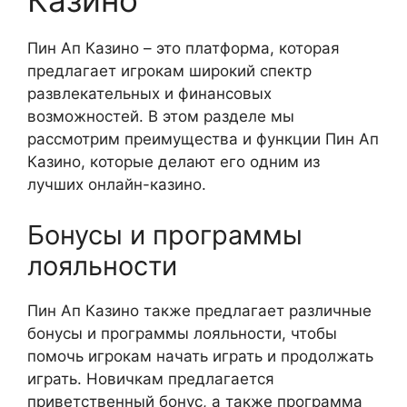
Казино
Пин Ап Казино – это платформа, которая
предлагает игрокам широкий спектр
развлекательных и финансовых
возможностей. В этом разделе мы
рассмотрим преимущества и функции Пин Ап
Казино, которые делают его одним из
лучших онлайн-казино.
Бонусы и программы
лояльности
Пин Ап Казино также предлагает различные
бонусы и программы лояльности, чтобы
помочь игрокам начать играть и продолжать
играть. Новичкам предлагается
приветственный бонус, а также программа