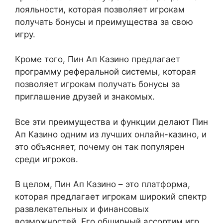
лояльности, которая позволяет игрокам
получать бонусы и преимущества за свою
игру.
Кроме того, Пин Ап Казино предлагает
программу реферальной системы, которая
позволяет игрокам получать бонусы за
приглашение друзей и знакомых.
Все эти преимущества и функции делают Пин
Ап Казино одним из лучших онлайн-казино, и
это объясняет, почему он так популярен
среди игроков.
В целом, Пин Ап Казино – это платформа,
которая предлагает игрокам широкий спектр
развлекательных и финансовых
возможностей. Его обширный ассортим игр,