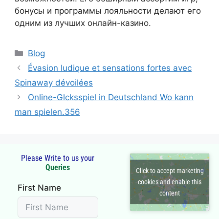
бонусы и программы лояльности делают его
одним из лучших онлайн-казино.
Blog
Évasion ludique et sensations fortes avec
Spinaway dévoilées
Online-Glcksspiel in Deutschland Wo kann
man spielen.356
Please Write to us your
Q
u
e
r
i
e
s
Click to accept marketing
cookies and enable this
First Name
content