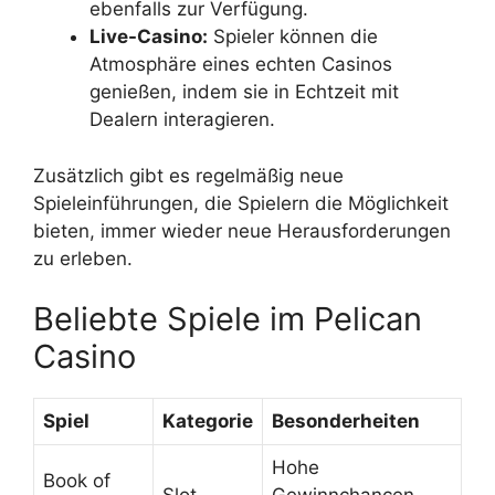
ebenfalls zur Verfügung.
Live-Casino:
Spieler können die
Atmosphäre eines echten Casinos
genießen, indem sie in Echtzeit mit
Dealern interagieren.
Zusätzlich gibt es regelmäßig neue
Spieleinführungen, die Spielern die Möglichkeit
bieten, immer wieder neue Herausforderungen
zu erleben.
Beliebte Spiele im Pelican
Casino
Spiel
Kategorie
Besonderheiten
Hohe
Book of