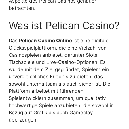
Aspekte des Pelican Casinos genauer
betrachten.
Was ist Pelican Casino?
Das
Pelican Casino Online
ist eine digitale
Glücksspielplattform, die eine Vielzahl von
Casinospielen anbietet, darunter Slots,
Tischspiele und Live-Casino-Optionen. Es
wurde mit dem Ziel gegründet, Spielern ein
unvergleichliches Erlebnis zu bieten, das
sowohl unterhaltsam als auch sicher ist. Die
Plattform arbeitet mit führenden
Spielentwicklern zusammen, um qualitativ
hochwertige Spiele anzubieten, die sowohl in
Bezug auf Grafik als auch Gameplay
überzeugen.