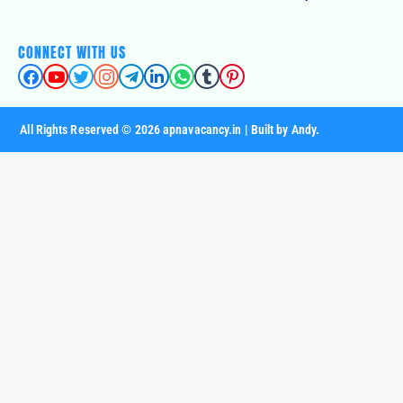
CONNECT WITH US
All Rights Reserved © 2026 apnavacancy.in | Built by Andy.