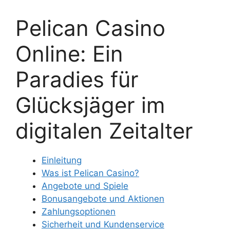
Pelican Casino
Online: Ein
Paradies für
Glücksjäger im
digitalen Zeitalter
Einleitung
Was ist Pelican Casino?
Angebote und Spiele
Bonusangebote und Aktionen
Zahlungsoptionen
Sicherheit und Kundenservice