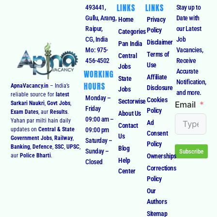
LINKS
LINKS
493441,
Stay up to
Gullu, Arang,
Date with
Home
Privacy
Raipur,
our Latest
Policy
Categories
CG, India
Job
Disclaimer
Pan India
Mo: 975-
Vacancies,
Terms of
Central
456-4502
Receive
Use
Jobs
Accurate
WORKING
Affiliate
State
Notification,
HOURS
ApnaVacancy.in
– India’s
Disclosure
Jobs
and more.
reliable source for
latest
Monday –
Cookies
Sectorwise
Email
Sarkari Naukri
,
Govt Jobs
,
Friday
Policy
Exam Dates
, aur
Results
.
About Us
09:00 am –
Yahan par milti hain daily
Ad
Contact
09:00 pm
updates on
Central & State
Consent
Us
Government Jobs
,
Railway
,
Saturday –
Policy
Banking
,
Defence
,
SSC
,
UPSC
,
Blog
Sunday –
Subscribe
Ownerships
aur
Police Bharti
.
Help
Closed
Corrections
Center
Policy
Our
Authors
Sitemap