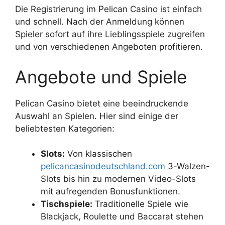
Die Registrierung im Pelican Casino ist einfach
und schnell. Nach der Anmeldung können
Spieler sofort auf ihre Lieblingsspiele zugreifen
und von verschiedenen Angeboten profitieren.
Angebote und Spiele
Pelican Casino bietet eine beeindruckende
Auswahl an Spielen. Hier sind einige der
beliebtesten Kategorien:
Slots:
Von klassischen
pelicancasinodeutschland.com
3-Walzen-
Slots bis hin zu modernen Video-Slots
mit aufregenden Bonusfunktionen.
Tischspiele:
Traditionelle Spiele wie
Blackjack, Roulette und Baccarat stehen