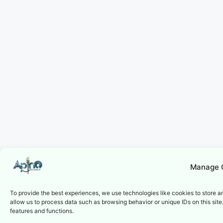
Manage 
To provide the best experiences, we use technologies like cookies to store a
allow us to process data such as browsing behavior or unique IDs on this sit
features and functions.