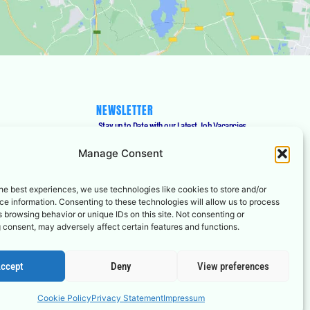
NEWSLETTER
Stay up to Date with our Latest Job Vacancies,
Receive Accurate Notification, and more.
Manage Consent
Email
he best experiences, we use technologies like cookies to store and/or
e information. Consenting to these technologies will allow us to process
 browsing behavior or unique IDs on this site. Not consenting or
Subscribe
 consent, may adversely affect certain features and functions.
ccept
Deny
View preferences
Cookie Policy
Privacy Statement
Impressum