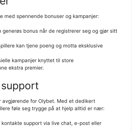
er
lere med spennende bonuser og kampanjer:
n generøs bonus når de registrerer seg og gjør sitt
illere kan tjene poeng og motta eksklusive
elle kampanjer knyttet til store
nne ekstra premier.
 support
 avgjørende for Olybet. Med et dedikert
lere føle seg trygge på at hjelp alltid er nær:
 kontakte support via live chat, e-post eller