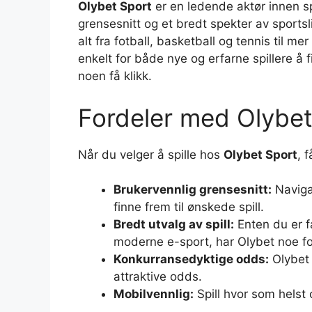
Olybet Sport
er en ledende aktør innen spo
grensesnitt og et bredt spekter av sportsl
alt fra fotball, basketball og tennis til me
enkelt for både nye og erfarne spillere å f
noen få klikk.
Fordeler med Olybet
Når du velger å spille hos
Olybet Sport
, 
Brukervennlig grensesnitt:
Navigas
finne frem til ønskede spill.
Bredt utvalg av spill:
Enten du er f
moderne e-sport, har Olybet noe f
Konkurransedyktige odds:
Olybet 
attraktive odds.
Mobilvennlig:
Spill hvor som helst