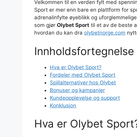
Velkommen til en verden fylt med spennin
Sport er mer enn bare en plattform for spor
adrenalinfylte øyeblikk og uforglemmelige 
som gjør
Olybet Sport
til et av de beste a
hvordan du kan dra
olybetnorge.com
nytt
Innholdsfortegnelse
Hva er Olybet Sport?
Fordeler med Olybet Sport
Spillalternativer hos Olybet
Bonuser og kampanjer
Kundeopplevelse og support
Konklusjon
Hva er Olybet Sport