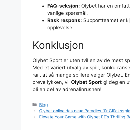
FAQ-seksjon:
Olybet har en omfatt
vanlige spørsmål.
Rask respons:
Supportteamet er kje
opplevelse.
Konklusjon
Olybet Sport er uten tvil en av de mest s
Med et variert utvalg av spill, konkurrans
rart at så mange spillere velger Olybet. E
prøve lykken, vil
Olybet Sport
gi deg en u
bli en del av adrenalinrushen!
Blog
Olybet online das neue Paradies für Glücksspi
Elevate Your Game with Olybet EE’s Thrilling B