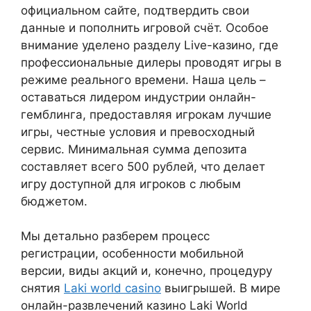
официальном сайте, подтвердить свои
данные и пополнить игровой счёт. Особое
внимание уделено разделу Live-казино, где
профессиональные дилеры проводят игры в
режиме реального времени. Наша цель –
оставаться лидером индустрии онлайн-
гемблинга, предоставляя игрокам лучшие
игры, честные условия и превосходный
сервис. Минимальная сумма депозита
составляет всего 500 рублей, что делает
игру доступной для игроков с любым
бюджетом.
Мы детально разберем процесс
регистрации, особенности мобильной
версии, виды акций и, конечно, процедуру
снятия
Laki world casino
выигрышей. В мире
онлайн-развлечений казино Laki World