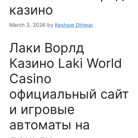
казино
March 3, 2026
by
Keshaw Dhiwar
Лаки Ворлд
Казино Laki World
Casino
официальный сайт
и игровые
автоматы на