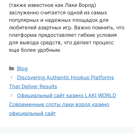
(также известное как Лаки Ворлд)
заслуженно считается одной из самых
популярных и надежных площадок для
любителей азартных игр. Важно помнить, что
платформа предоставляет гибкие условия
для вывода средств, что делает процесс
еще более удобным.
Blog
Discovering Authentic Hookup Platforms
That Deliver Results
Официальный сайт казино LAKI WORLD
Современные слоты лаки ворлд казино
официальный сайт