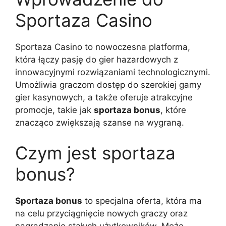
Sportaza Casino
Sportaza Casino to nowoczesna platforma,
która łączy pasję do gier hazardowych z
innowacyjnymi rozwiązaniami technologicznymi.
Umożliwia graczom dostęp do szerokiej gamy
gier kasynowych, a także oferuje atrakcyjne
promocje, takie jak
sportaza bonus
, które
znacząco zwiększają szanse na wygraną.
Czym jest sportaza
bonus?
Sportaza bonus
to specjalna oferta, która ma
na celu przyciągnięcie nowych graczy oraz
nagradzanie stałych użytkowników. Może