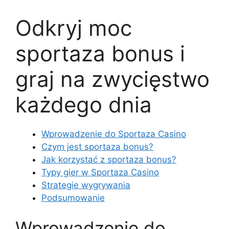
Odkryj moc
sportaza bonus i
graj na zwycięstwo
każdego dnia
Wprowadzenie do Sportaza Casino
Czym jest sportaza bonus?
Jak korzystać z sportaza bonus?
Typy gier w Sportaza Casino
Strategie wygrywania
Podsumowanie
Wprowadzenie do