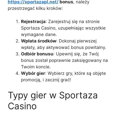
https://sportazapl.net/
bonus
, należy
przestrzegać kilku kroków:
Rejestracja
: Zarejestruj się na stronie
Sportaza Casino, uzupełniając wszystkie
wymagane dane.
Wpłata środków
: Dokonaj pierwszej
wpłaty, aby aktywować bonus powitalny.
Odbiór bonusu
: Upewnij się, że Twój
bonus został poprawnie zaksięgowany na
Twoim koncie.
Wybór gier
: Wybierz gry, które są objęte
promocją, i zacznij grać!
Typy gier w Sportaza
Casino