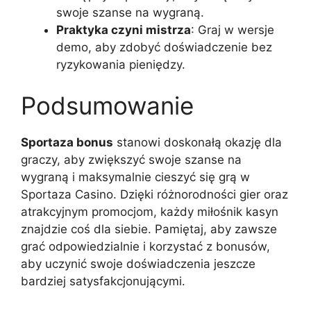
swoje szanse na wygraną.
Praktyka czyni mistrza
: Graj w wersje
demo, aby zdobyć doświadczenie bez
ryzykowania pieniędzy.
Podsumowanie
Sportaza bonus
stanowi doskonałą okazję dla
graczy, aby zwiększyć swoje szanse na
wygraną i maksymalnie cieszyć się grą w
Sportaza Casino. Dzięki różnorodności gier oraz
atrakcyjnym promocjom, każdy miłośnik kasyn
znajdzie coś dla siebie. Pamiętaj, aby zawsze
grać odpowiedzialnie i korzystać z bonusów,
aby uczynić swoje doświadczenia jeszcze
bardziej satysfakcjonującymi.