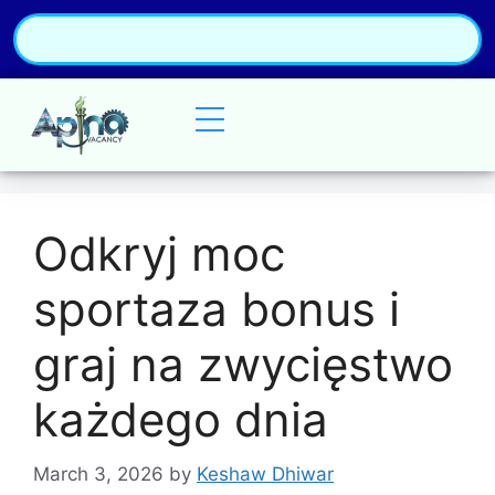
Odkryj moc
sportaza bonus i
graj na zwycięstwo
każdego dnia
March 3, 2026
by
Keshaw Dhiwar