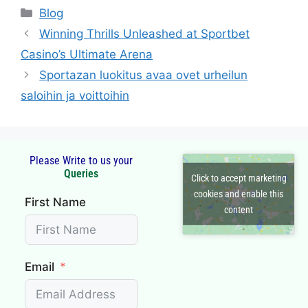
Blog
Winning Thrills Unleashed at Sportbet
Casino’s Ultimate Arena
Sportazan luokitus avaa ovet urheilun
saloihin ja voittoihin
Please Write to us your
Q
u
e
r
i
e
s
Click to accept marketing
cookies and enable this
First Name
content
Email