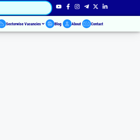
Sectorwise Vacancies
Blog
About
Contact