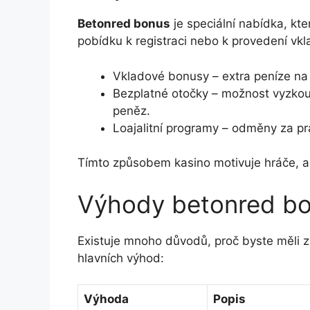
Betonred bonus
je speciální nabídka, kt
pobídku k registraci nebo k provedení vk
Vkladové bonusy – extra peníze na 
Bezplatné otočky – možnost vyzkouše
peněz.
Loajalitní programy – odměny za pr
Tímto způsobem kasino motivuje hráče, aby 
Výhody betonred b
Existuje mnoho důvodů, proč byste měli zv
hlavních výhod:
Výhoda
Popis