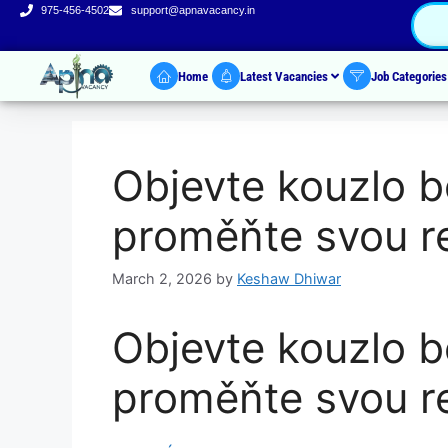
975-456-4502
support@apnavacancy.in
Home
Latest Vacancies
Job Categorie
Objevte kouzlo 
proměňte svou re
March 2, 2026
by
Keshaw Dhiwar
Objevte kouzlo 
proměňte svou re