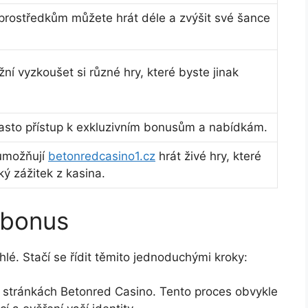
rostředkům můžete hrát déle a zvýšit své šance
í vyzkoušet si různé hry, které byste jinak
 často přístup k exkluzivním bonusům a nabídkám.
umožňují
betonredcasino1.cz
hrát živé hry, které
ký zážitek z kasina.
 bonus
lé. Stačí se řídit těmito jednoduchými kroky:
a stránkách Betonred Casino. Tento proces obvykle