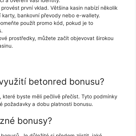
í a ověření vaší identity.
 provést první vklad. Většina kasin nabízí několik
í karty, bankovní převody nebo e-wallety.
omeňte použít promo kód, pokud je to
s.
é prostředky, můžete začít objevovat širokou
asinu.
využití betonred bonusu?
které byste měli pečlivě přečíst. Tyto podmínky
é požadavky a dobu platnosti bonusu.
ůzné bonusy?
onusů. Je důležité si předem zjistit, jaké