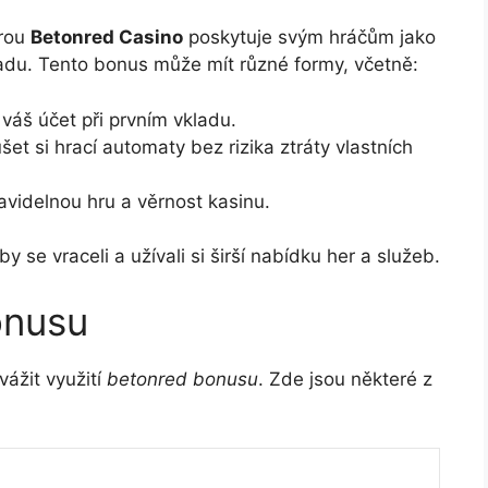
erou
Betonred Casino
poskytuje svým hráčům jako
ladu. Tento bonus může mít různé formy, včetně:
váš účet při prvním vkladu.
t si hrací automaty bez rizika ztráty vlastních
avidelnou hru a věrnost kasinu.
se vraceli a užívali si širší nabídku her a služeb.
onusu
ážit využití
betonred bonusu
. Zde jsou některé z