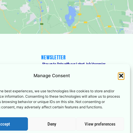
NEWSLETTER
Stay up to Date with our Latest Job Vacancies,
Receive Accurate Notification, and more.
Manage Consent
Email
he best experiences, we use technologies like cookies to store and/or
e information. Consenting to these technologies will allow us to process
 browsing behavior or unique IDs on this site. Not consenting or
Subscribe
 consent, may adversely affect certain features and functions.
ccept
Deny
View preferences