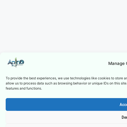
Manage 
To provide the best experiences, we use technologies like cookies to store a
allow us to process data such as browsing behavior or unique IDs on this sit
features and functions.
Acc
De