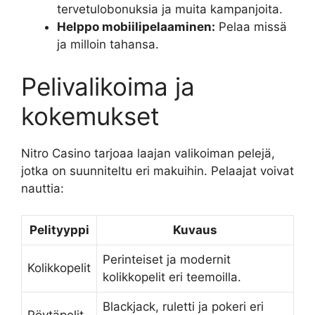
tervetulobonuksia ja muita kampanjoita.
Helppo mobiilipelaaminen:
Pelaa missä
ja milloin tahansa.
Pelivalikoima ja
kokemukset
Nitro Casino tarjoaa laajan valikoiman pelejä,
jotka on suunniteltu eri makuihin. Pelaajat voivat
nauttia:
Pelityyppi
Kuvaus
Perinteiset ja modernit
Kolikkopelit
kolikkopelit eri teemoilla.
Blackjack, ruletti ja pokeri eri