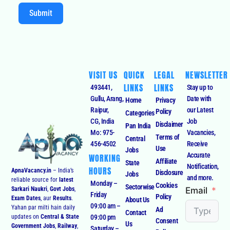
Submit
VISIT US
QUICK
LEGAL
NEWSLETTER
LINKS
LINKS
493441,
Stay up to
Gullu, Arang,
Date with
Home
Privacy
Raipur,
our Latest
Policy
Categories
CG, India
Job
Disclaimer
Pan India
Mo: 975-
Vacancies,
Terms of
Central
456-4502
Receive
Use
Jobs
Accurate
WORKING
Affiliate
State
Notification,
HOURS
ApnaVacancy.in
– India’s
Disclosure
Jobs
and more.
reliable source for
latest
Monday –
Cookies
Sectorwise
Email
Sarkari Naukri
,
Govt Jobs
,
Friday
Policy
Exam Dates
, aur
Results
.
About Us
09:00 am –
Yahan par milti hain daily
Ad
Contact
09:00 pm
updates on
Central & State
Consent
Us
Government Jobs
,
Railway
,
Saturday –