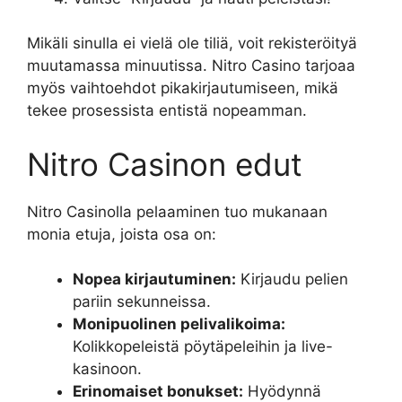
Mikäli sinulla ei vielä ole tiliä, voit rekisteröityä
muutamassa minuutissa. Nitro Casino tarjoaa
myös vaihtoehdot pikakirjautumiseen, mikä
tekee prosessista entistä nopeamman.
Nitro Casinon edut
Nitro Casinolla pelaaminen tuo mukanaan
monia etuja, joista osa on:
Nopea kirjautuminen:
Kirjaudu pelien
pariin sekunneissa.
Monipuolinen pelivalikoima:
Kolikkopeleistä pöytäpeleihin ja live-
kasinoon.
Erinomaiset bonukset:
Hyödynnä