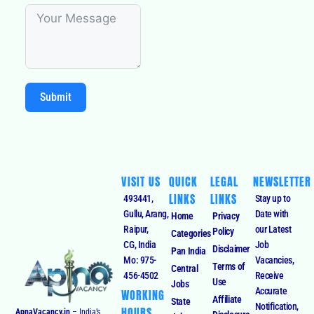
Submit
VISIT US
QUICK
LEGAL
NEWSLETTER
LINKS
LINKS
493441,
Stay up to
Gullu, Arang,
Date with
Home
Privacy
Raipur,
our Latest
Policy
Categories
CG, India
Job
Disclaimer
Pan India
Mo: 975-
Vacancies,
Terms of
Central
456-4502
Receive
Use
Jobs
Accurate
WORKING
Affiliate
State
Notification,
HOURS
ApnaVacancy.in
– India’s