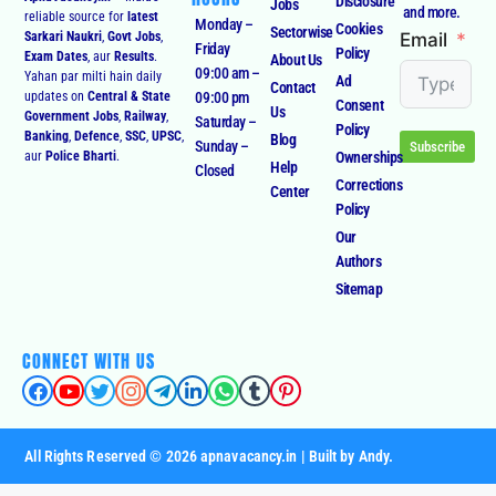
Disclosure
Jobs
and more.
reliable source for
latest
Monday –
Cookies
Sectorwise
Email
Sarkari Naukri
,
Govt Jobs
,
Friday
Policy
Exam Dates
, aur
Results
.
About Us
09:00 am –
Yahan par milti hain daily
Ad
Contact
09:00 pm
updates on
Central & State
Consent
Us
Government Jobs
,
Railway
,
Saturday –
Policy
Banking
,
Defence
,
SSC
,
UPSC
,
Blog
Sunday –
Subscribe
Ownerships
aur
Police Bharti
.
Help
Closed
Corrections
Center
Policy
Our
Authors
Sitemap
CONNECT WITH US
All Rights Reserved © 2026 apnavacancy.in | Built by Andy.