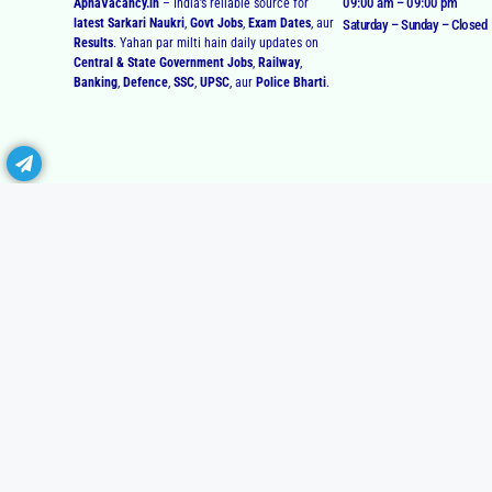
09:00 am – 09:00 pm
ApnaVacancy.in
– India’s reliable source for
latest Sarkari Naukri
,
Govt Jobs
,
Exam Dates
, aur
Saturday – Sunday – Closed
Results
. Yahan par milti hain daily updates on
Central & State Government Jobs
,
Railway
,
Banking
,
Defence
,
SSC
,
UPSC
, aur
Police Bharti
.
CONNECT WITH US
All Rights Reserved © 2026 apnavacancy.in | Built by Andy.