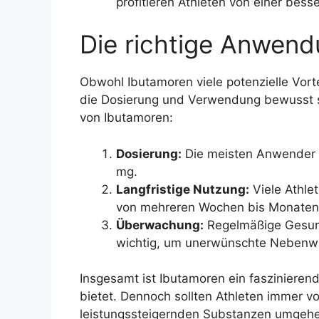
profitieren Athleten von einer bes
Die richtige Anwen
Obwohl Ibutamoren viele potenzielle Vortei
die Dosierung und Verwendung bewusst si
von Ibutamoren:
Dosierung:
Die meisten Anwender b
mg.
Langfristige Nutzung:
Viele Athle
von mehreren Wochen bis Monaten
Überwachung:
Regelmäßige Gesund
wichtig, um unerwünschte Nebenwi
Insgesamt ist Ibutamoren ein faszinierend
bietet. Dennoch sollten Athleten immer v
leistungssteigernden Substanzen umgehen