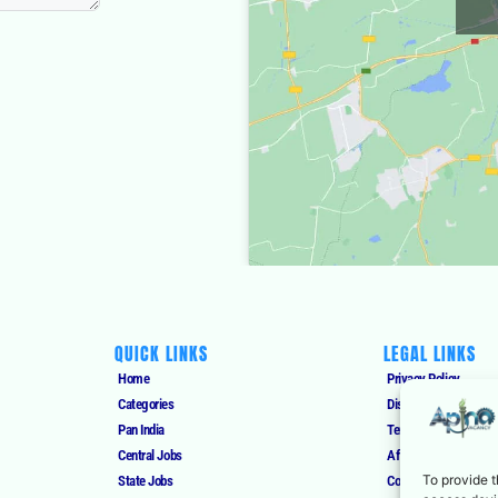
QUICK LINKS
LEGAL LINKS
Home
Privacy Policy
Categories
Disclaimer
Pan India
Terms of Use
Central Jobs
Affiliate Disclosure
To provide t
State Jobs
Cookies Policy