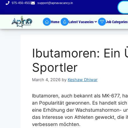
975-456-4502
support@apnavacancy.in
Home
Latest Vacancies
Job Categorie
Ibutamoren: Ein 
Sportler
March 4, 2026
by
Keshaw Dhiwar
Ibutamoren, auch bekannt als MK-677, hat
an Popularität gewonnen. Es handelt sich
eine Erhöhung der Wachstumshormon- und 
das Interesse von Athleten geweckt, die 
verbessern möchten.