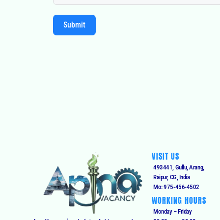
Submit
VISIT US
493441, Gullu, Arang,
Raipur, CG, India
Mo: 975-456-4502
WORKING HOURS
Monday – Friday