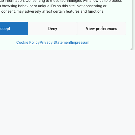
e information. Consenting to these technologies will allow us to process
 browsing behavior or unique IDs on this site. Not consenting or
Subscribe
 consent, may adversely affect certain features and functions.
ccept
Deny
View preferences
Cookie Policy
Privacy Statement
Impressum