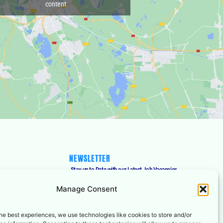
content
NEWSLETTER
Stay up to Date with our Latest Job Vacancies,
Receive Accurate Notification, and more.
Manage Consent
Email
he best experiences, we use technologies like cookies to store and/or