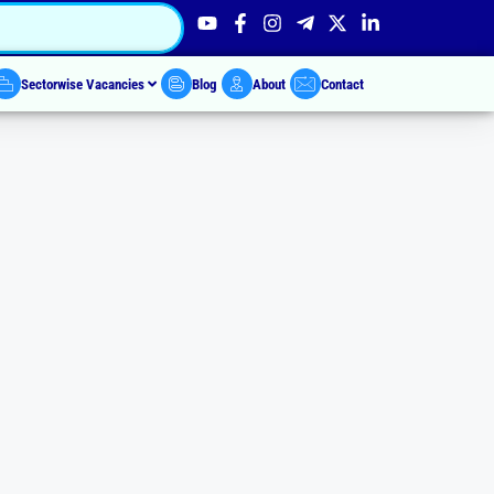
Sectorwise Vacancies
Blog
About
Contact