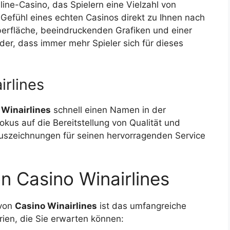
line-Casino, das Spielern eine Vielzahl von
 Gefühl eines echten Casinos direkt zu Ihnen nach
berfläche, beeindruckenden Grafiken und einer
nder, dass immer mehr Spieler sich für dieses
irlines
 Winairlines
schnell einen Namen in der
kus auf die Bereitstellung von Qualität und
Auszeichnungen für seinen hervorragenden Service
n Casino Winairlines
 von
Casino Winairlines
ist das umfangreiche
rien, die Sie erwarten können: