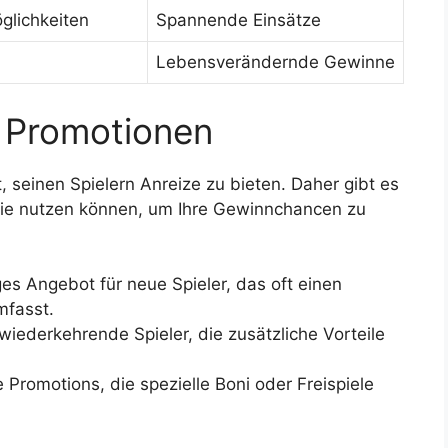
glichkeiten
Spannende Einsätze
Lebensverändernde Gewinne
 Promotionen
t, seinen Spielern Anreize zu bieten. Daher gibt es
 Sie nutzen können, um Ihre Gewinnchancen zu
es Angebot für neue Spieler, das oft einen
mfasst.
iederkehrende Spieler, die zusätzliche Vorteile
 Promotions, die spezielle Boni oder Freispiele