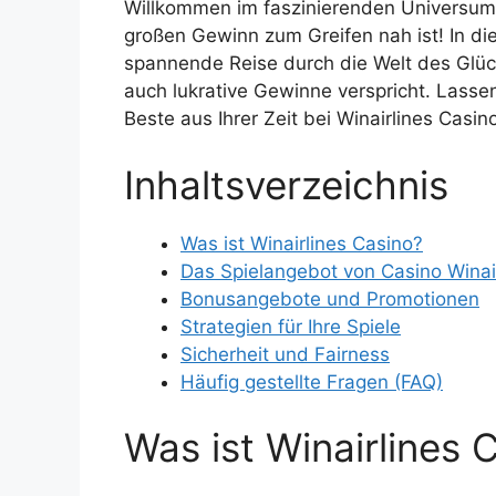
Willkommen im faszinierenden Universu
großen Gewinn zum Greifen nah ist! In di
spannende Reise durch die Welt des Glück
auch lukrative Gewinne verspricht. Lass
Beste aus Ihrer Zeit bei Winairlines Casi
Inhaltsverzeichnis
Was ist Winairlines Casino?
Das Spielangebot von Casino Winai
Bonusangebote und Promotionen
Strategien für Ihre Spiele
Sicherheit und Fairness
Häufig gestellte Fragen (FAQ)
Was ist Winairlines 