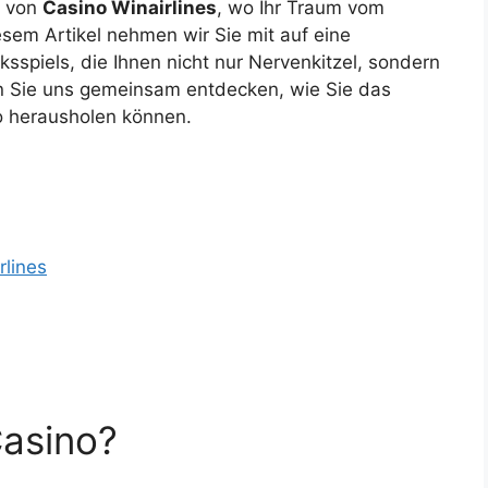
m von
Casino Winairlines
, wo Ihr Traum vom
esem Artikel nehmen wir Sie mit auf eine
sspiels, die Ihnen nicht nur Nervenkitzel, sondern
en Sie uns gemeinsam entdecken, wie Sie das
no herausholen können.
rlines
Casino?