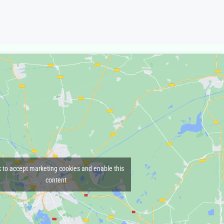
k to accept marketing cookies and enable this
content