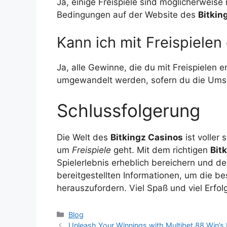
Ja, einige Freispiele sind möglicherweise
Bedingungen auf der Website des
Bitkin
Kann ich mit Freispiele
Ja, alle Gewinne, die du mit Freispielen e
umgewandelt werden, sofern du die Umsa
Schlussfolgerung
Die Welt des
Bitkingz Casinos
ist voller
um
Freispiele
geht. Mit dem richtigen
Bit
Spielerlebnis erheblich bereichern und 
bereitgestellten Informationen, um die b
herauszufordern. Viel Spaß und viel Erfol
Blog
Unleash Your Winnings with Multibet 88 Win’s 