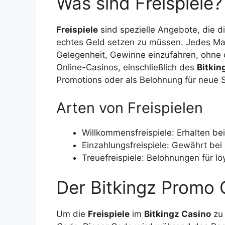
Was sind Freispiele?
Freispiele
sind spezielle Angebote, die d
echtes Geld setzen zu müssen. Jedes Mal,
Gelegenheit, Gewinne einzufahren, ohne 
Online-Casinos, einschließlich des
Bitkin
Promotions oder als Belohnung für neue S
Arten von Freispielen
Willkommensfreispiele: Erhalten be
Einzahlungsfreispiele: Gewährt bei 
Treuefreispiele: Belohnungen für loy
Der Bitkingz Promo
Um die
Freispiele
im
Bitkingz Casino
zu 