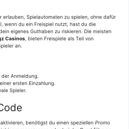
ir erlauben, Spielautomaten zu spielen, ohne dafür
 wenn du ein Freispiel nutzt, hast du die
dein eigenes Guthaben zu riskieren. Die meisten
gz Casinos
, bieten Freispiele als Teil von
pieler an.
i der Anmeldung.
einer ersten Einzahlung.
ale Spieler.
 Code
aktivieren, benötigst du einen speziellen
Promo