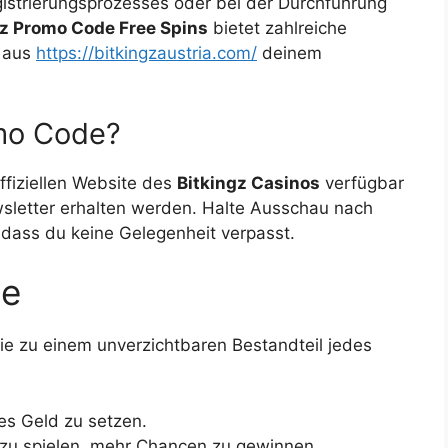
istrierungsprozesses oder bei der Durchführung
gz Promo Code Free Spins
bietet zahlreiche
e aus
https://bitkingzaustria.com/
deinem
mo Code?
ffiziellen Website des
Bitkingz Casinos
verfügbar
letter erhalten werden. Halte Ausschau nach
 dass du keine Gelegenheit verpasst.
le
 sie zu einem unverzichtbaren Bestandteil jedes
s Geld zu setzen.
zu spielen, mehr Chancen zu gewinnen.