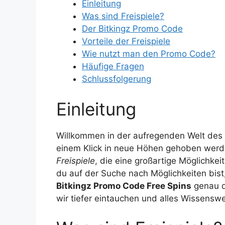
Einleitung
Was sind Freispiele?
Der Bitkingz Promo Code
Vorteile der Freispiele
Wie nutzt man den Promo Code?
Häufige Fragen
Schlussfolgerung
Einleitung
Willkommen in der aufregenden Welt des
einem Klick in neue Höhen gehoben werden
Freispiele
, die eine großartige Möglichke
du auf der Suche nach Möglichkeiten bis
Bitkingz Promo Code Free Spins
genau d
wir tiefer eintauchen und alles Wissensw