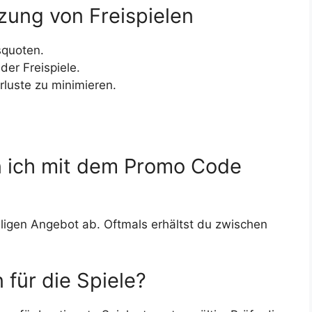
zung von Freispielen
squoten.
er Freispiele.
rluste zu minimieren.
nn ich mit dem Promo Code
iligen Angebot ab. Oftmals erhältst du zwischen
für die Spiele?