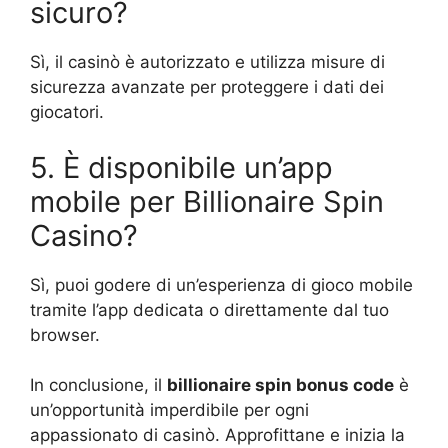
sicuro?
Sì, il casinò è autorizzato e utilizza misure di
sicurezza avanzate per proteggere i dati dei
giocatori.
5. È disponibile un’app
mobile per Billionaire Spin
Casino?
Sì, puoi godere di un’esperienza di gioco mobile
tramite l’app dedicata o direttamente dal tuo
browser.
In conclusione, il
billionaire spin bonus code
è
un’opportunità imperdibile per ogni
appassionato di casinò. Approfittane e inizia la