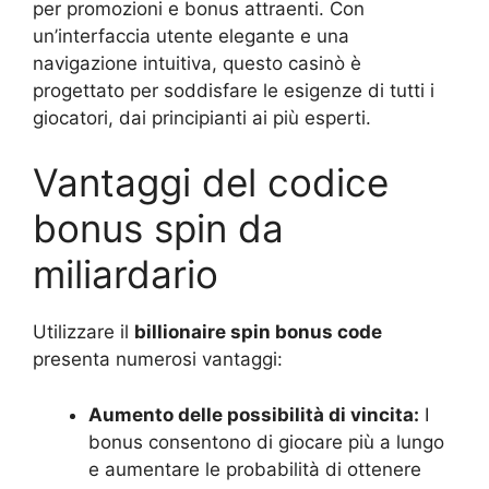
per promozioni e bonus attraenti. Con
un’interfaccia utente elegante e una
navigazione intuitiva, questo casinò è
progettato per soddisfare le esigenze di tutti i
giocatori, dai principianti ai più esperti.
Vantaggi del codice
bonus spin da
miliardario
Utilizzare il
billionaire spin bonus code
presenta numerosi vantaggi:
Aumento delle possibilità di vincita:
I
bonus consentono di giocare più a lungo
e aumentare le probabilità di ottenere