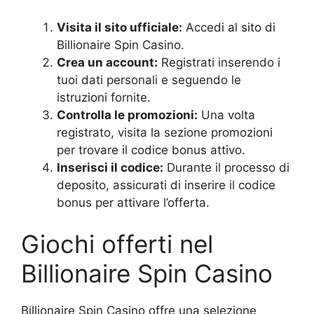
Visita il sito ufficiale:
Accedi al sito di
Billionaire Spin Casino.
Crea un account:
Registrati inserendo i
tuoi dati personali e seguendo le
istruzioni fornite.
Controlla le promozioni:
Una volta
registrato, visita la sezione promozioni
per trovare il codice bonus attivo.
Inserisci il codice:
Durante il processo di
deposito, assicurati di inserire il codice
bonus per attivare l’offerta.
Giochi offerti nel
Billionaire Spin Casino
Billionaire Spin Casino offre una selezione