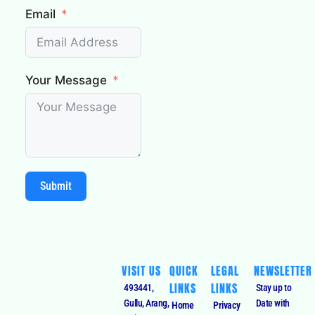
Email
Your Message
Submit
VISIT US
QUICK
LEGAL
NEWSLETTER
LINKS
LINKS
493441,
Stay up to
Gullu, Arang,
Date with
Home
Privacy