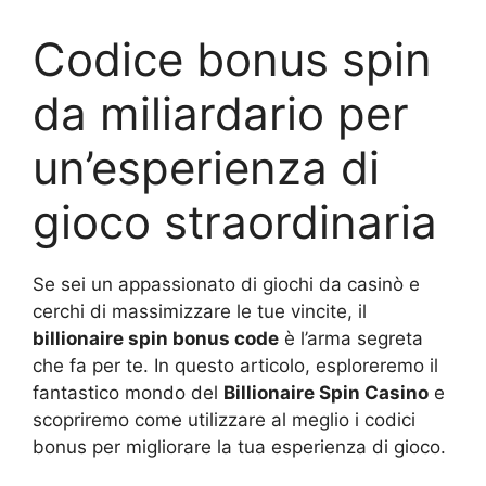
Codice bonus spin
da miliardario per
un’esperienza di
gioco straordinaria
Se sei un appassionato di giochi da casinò e
cerchi di massimizzare le tue vincite, il
billionaire spin bonus code
è l’arma segreta
che fa per te. In questo articolo, esploreremo il
fantastico mondo del
Billionaire Spin Casino
e
scopriremo come utilizzare al meglio i codici
bonus per migliorare la tua esperienza di gioco.