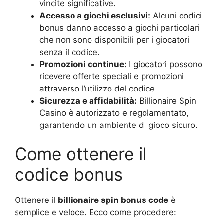
vincite significative.
Accesso a giochi esclusivi:
Alcuni codici
bonus danno accesso a giochi particolari
che non sono disponibili per i giocatori
senza il codice.
Promozioni continue:
I giocatori possono
ricevere offerte speciali e promozioni
attraverso l’utilizzo del codice.
Sicurezza e affidabilità:
Billionaire Spin
Casino è autorizzato e regolamentato,
garantendo un ambiente di gioco sicuro.
Come ottenere il
codice bonus
Ottenere il
billionaire spin bonus code
è
semplice e veloce. Ecco come procedere: