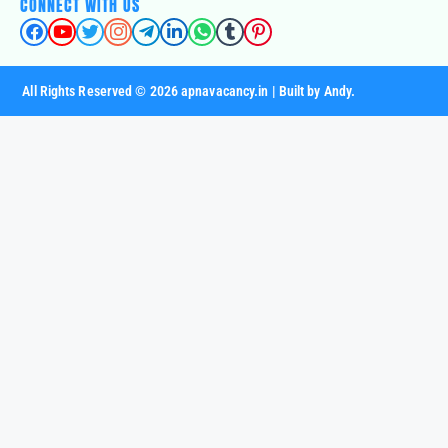
CONNECT WITH US
All Rights Reserved © 2026 apnavacancy.in | Built by Andy.