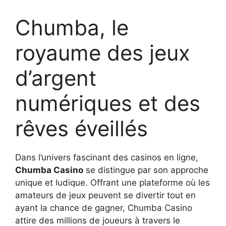
Chumba, le
royaume des jeux
d’argent
numériques et des
rêves éveillés
Dans l’univers fascinant des casinos en ligne,
Chumba Casino
se distingue par son approche
unique et ludique. Offrant une plateforme où les
amateurs de jeux peuvent se divertir tout en
ayant la chance de gagner, Chumba Casino
attire des millions de joueurs à travers le