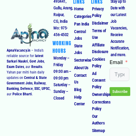
LINKS
LINKS
493441,
Stay up to
Gullu, Arang,
Date with
Home
Privacy
Raipur,
our Latest
Policy
Categories
CG, India
Job
Disclaimer
Pan India
Mo: 975-
Vacancies,
Terms of
Central
456-4502
Receive
Use
Jobs
Accurate
WORKING
Affiliate
State
Notification,
HOURS
ApnaVacancy.in
– India’s
Disclosure
Jobs
and more.
reliable source for
latest
Monday –
Cookies
Sectorwise
Email
Sarkari Naukri
,
Govt Jobs
,
Friday
Policy
Exam Dates
, aur
Results
.
About Us
09:00 am –
Yahan par milti hain daily
Ad
Contact
09:00 pm
updates on
Central & State
Consent
Us
Government Jobs
,
Railway
,
Saturday –
Policy
Banking
,
Defence
,
SSC
,
UPSC
,
Blog
Sunday –
Subscribe
Ownerships
aur
Police Bharti
.
Help
Closed
Corrections
Center
Policy
Our
Authors
Sitemap