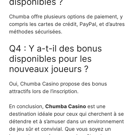
disponibles ?
Chumba offre plusieurs options de paiement, y
compris les cartes de crédit, PayPal, et d’autres
méthodes sécurisées.
Q4 : Y a-t-il des bonus
disponibles pour les
nouveaux joueurs ?
Oui, Chumba Casino propose des bonus
attractifs lors de l’inscription.
En conclusion,
Chumba Casino
est une
destination idéale pour ceux qui cherchent à se
détendre et à s’amuser dans un environnement
de jeu sûr et convivial. Que vous soyez un