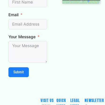
Email
Your Message
Submit
VISIT US
QUICK
LEGAL
NEWSLETTER