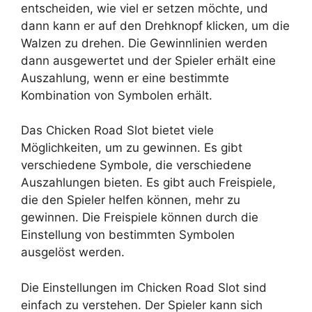
entscheiden, wie viel er setzen möchte, und
dann kann er auf den Drehknopf klicken, um die
Walzen zu drehen. Die Gewinnlinien werden
dann ausgewertet und der Spieler erhält eine
Auszahlung, wenn er eine bestimmte
Kombination von Symbolen erhält.
Das Chicken Road Slot bietet viele
Möglichkeiten, um zu gewinnen. Es gibt
verschiedene Symbole, die verschiedene
Auszahlungen bieten. Es gibt auch Freispiele,
die den Spieler helfen können, mehr zu
gewinnen. Die Freispiele können durch die
Einstellung von bestimmten Symbolen
ausgelöst werden.
Die Einstellungen im Chicken Road Slot sind
einfach zu verstehen. Der Spieler kann sich