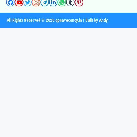
All Rights Reserved © 2026 apnavacancy.in | Built by Andy.