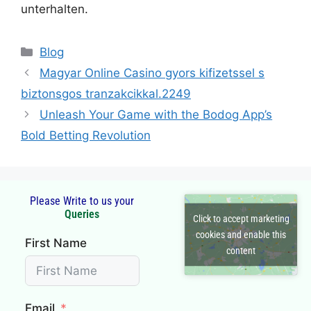
unterhalten.
Blog
Magyar Online Casino gyors kifizetssel s
biztonsgos tranzakcikkal.2249
Unleash Your Game with the Bodog App’s
Bold Betting Revolution
Please Write to us your
Click to accept marketing
First Name
cookies and enable this
content
Email