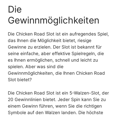
Die
Gewinnmöglichkeiten
Die Chicken Road Slot ist ein aufregendes Spiel,
das Ihnen die Möglichkeit bietet, riesige
Gewinne zu erzielen. Der Slot ist bekannt für
seine einfache, aber effektive Spielregeln, die
es Ihnen ermöglichen, schnell und leicht zu
spielen. Aber was sind die
Gewinnmöglichkeiten, die Ihnen Chicken Road
Slot bietet?
Die Chicken Road Slot ist ein 5-Walzen-Slot, der
20 Gewinnlinien bietet. Jeder Spin kann Sie zu
einem Gewinn führen, wenn Sie die richtigen
Symbole auf den Walzen landen. Die höchste