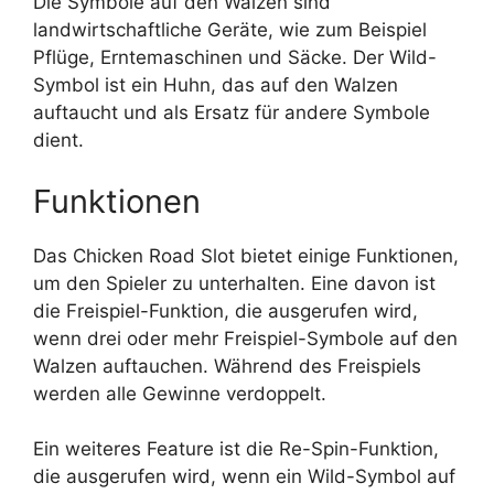
Die Symbole auf den Walzen sind
landwirtschaftliche Geräte, wie zum Beispiel
Pflüge, Erntemaschinen und Säcke. Der Wild-
Symbol ist ein Huhn, das auf den Walzen
auftaucht und als Ersatz für andere Symbole
dient.
Funktionen
Das Chicken Road Slot bietet einige Funktionen,
um den Spieler zu unterhalten. Eine davon ist
die Freispiel-Funktion, die ausgerufen wird,
wenn drei oder mehr Freispiel-Symbole auf den
Walzen auftauchen. Während des Freispiels
werden alle Gewinne verdoppelt.
Ein weiteres Feature ist die Re-Spin-Funktion,
die ausgerufen wird, wenn ein Wild-Symbol auf