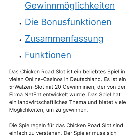
Gewinnmöglichkeiten
Die Bonusfunktionen
Zusammenfassung
Funktionen
Das Chicken Road Slot ist ein beliebtes Spiel in
vielen Online-Casinos in Deutschland. Es ist ein
5-Walzen-Slot mit 20 Gewinnlinien, der von der
Firma NetEnt entwickelt wurde. Das Spiel hat
ein landwirtschaftliches Thema und bietet viele
Möglichkeiten, um zu gewinnen.
Die Spielregeln für das Chicken Road Slot sind
einfach zu verstehen. Der Spieler muss sich