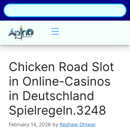
Chicken Road Slot
in Online-Casinos
in Deutschland
Spielregeln.3248
February 14, 2026
by
Keshaw Dhiwar