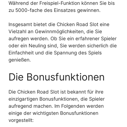
Während der Freispiel-Funktion können Sie bis
zu 5000-fache des Einsatzes gewinnen.
Insgesamt bietet die Chicken Road Slot eine
Vielzahl an Gewinnmöglichkeiten, die Sie
aufregen werden. Ob Sie ein erfahrener Spieler
oder ein Neuling sind, Sie werden sicherlich die
Einfachheit und die Spannung des Spiels
genießen.
Die Bonusfunktionen
Die Chicken Road Slot ist bekannt für ihre
einzigartigen Bonusfunktionen, die Spieler
aufregend machen. Im Folgenden werden
einige der wichtigsten Bonusfunktionen
vorgestellt: