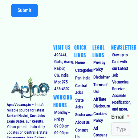
Submit
VISIT US
QUICK
LEGAL
NEWSLETTER
LINKS
LINKS
493441,
Stay up to
Gullu, Arang,
Date with
Home
Privacy
Raipur,
our Latest
Policy
Categories
CG, India
Job
Disclaimer
Pan India
Mo: 975-
Vacancies,
Terms of
Central
456-4502
Receive
Use
Jobs
Accurate
WORKING
Affiliate
State
Notification,
HOURS
ApnaVacancy.in
– India’s
Disclosure
Jobs
and more.
reliable source for
latest
Monday –
Cookies
Sectorwise
Email
Sarkari Naukri
,
Govt Jobs
,
Friday
Policy
Exam Dates
, aur
Results
.
About Us
09:00 am –
Yahan par milti hain daily
Ad
Contact
09:00 pm
updates on
Central & State
Consent
Us