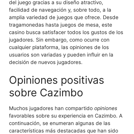
del juego gracias a su diseño atractivo,
facilidad de navegación y, sobre todo, a la
amplia variedad de juegos que ofrece. Desde
tragamonedas hasta juegos de mesa, este
casino busca satisfacer todos los gustos de los
jugadores. Sin embargo, como ocurre con
cualquier plataforma, las opiniones de los
usuarios son variadas y pueden influir en la
decisión de nuevos jugadores.
Opiniones positivas
sobre Cazimbo
Muchos jugadores han compartido
opiniones
favorables sobre su experiencia en Cazimbo. A
continuación, se enumeran algunas de las
características más destacadas que han sido