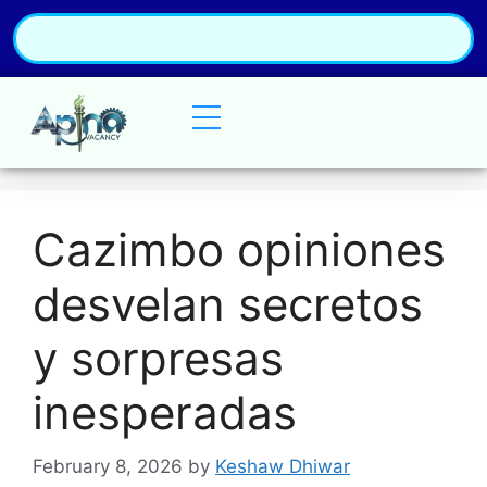
Cazimbo opiniones
desvelan secretos
y sorpresas
inesperadas
February 8, 2026
by
Keshaw Dhiwar