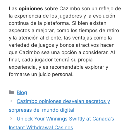
Las
opiniones
sobre Cazimbo son un reflejo de
la experiencia de los jugadores y la evolución
continua de la plataforma. Si bien existen
aspectos a mejorar, como los tiempos de retiro
y la atención al cliente, las ventajas como la
variedad de juegos y bonos atractivos hacen
que Cazimbo sea una opción a considerar. Al
final, cada jugador tendrá su propia
experiencia, y es recomendable explorar y
formarse un juicio personal.
Blog
Cazimbo opiniones desvelan secretos y
sorpresas del mundo digital
Unlock Your Winnings Swiftly at Canada’s
Instant Withdrawal Casinos