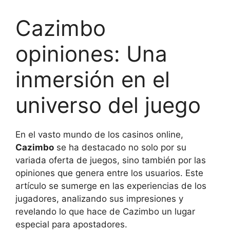
Cazimbo
opiniones: Una
inmersión en el
universo del juego
En el vasto mundo de los casinos online,
Cazimbo
se ha destacado no solo por su
variada oferta de juegos, sino también por las
opiniones que genera entre los usuarios. Este
artículo se sumerge en las experiencias de los
jugadores, analizando sus impresiones y
revelando lo que hace de Cazimbo un lugar
especial para apostadores.