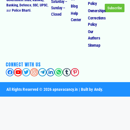
Government Jobs
,
Railway
,
Saturday –
Policy
Banking
,
Defence
,
SSC
,
UPSC
,
Blog
Sunday –
Subscribe
Ownerships
aur
Police Bharti
.
Help
Closed
Corrections
Center
Policy
Our
Authors
Sitemap
CONNECT WITH US
All Rights Reserved © 2026 apnavacancy.in | Built by Andy.