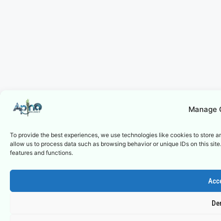
Manage 
To provide the best experiences, we use technologies like cookies to store a
allow us to process data such as browsing behavior or unique IDs on this sit
features and functions.
Acc
De