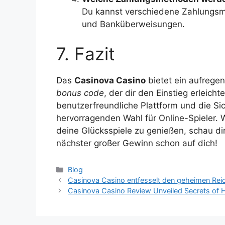
Du kannst verschiedene Zahlungsme
und Banküberweisungen.
7. Fazit
Das
Casinova Casino
bietet ein aufregen
bonus code
, der dir den Einstieg erleich
benutzerfreundliche Plattform und die 
hervorragenden Wahl für Online-Spieler.
deine Glücksspiele zu genießen, schau dir
nächster großer Gewinn schon auf dich!
Blog
Casinova Casino entfesselt den geheimen Rei
Casinova Casino Review Unveiled Secrets of H