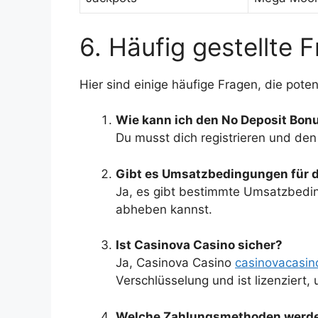
6. Häufig gestellte 
Hier sind einige häufige Fragen, die pote
Wie kann ich den No Deposit Bonu
Du musst dich registrieren und d
Gibt es Umsatzbedingungen für 
Ja, es gibt bestimmte Umsatzbedin
abheben kannst.
Ist Casinova Casino sicher?
Ja, Casinova Casino
casinovacasi
Verschlüsselung und ist lizenziert,
Welche Zahlungsmethoden werde