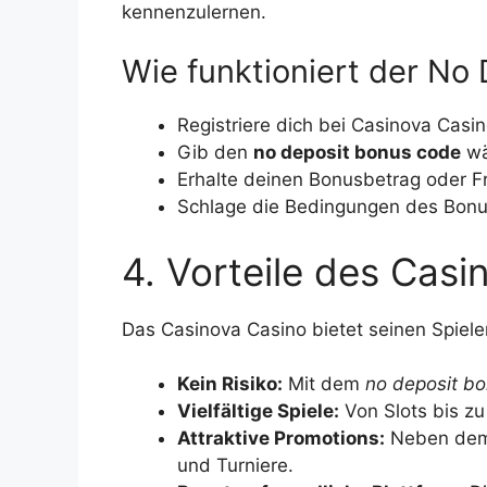
kennenzulernen.
Wie funktioniert der No
Registriere dich bei Casinova Casin
Gib den
no deposit bonus code
wä
Erhalte deinen Bonusbetrag oder Fr
Schlage die Bedingungen des Bonus
4. Vorteile des Casi
Das Casinova Casino bietet seinen Spieler
Kein Risiko:
Mit dem
no deposit b
Vielfältige Spiele:
Von Slots bis zu
Attraktive Promotions:
Neben dem 
und Turniere.