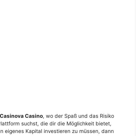
Casinova Casino
, wo der Spaß und das Risiko
ttform suchst, die dir die Möglichkeit bietet,
n eigenes Kapital investieren zu müssen, dann