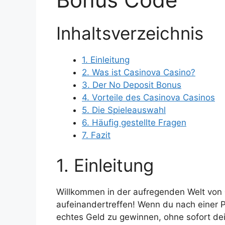
Inhaltsverzeichnis
1. Einleitung
2. Was ist Casinova Casino?
3. Der No Deposit Bonus
4. Vorteile des Casinova Casinos
5. Die Spieleauswahl
6. Häufig gestellte Fragen
7. Fazit
1. Einleitung
Willkommen in der aufregenden Welt von
aufeinandertreffen! Wenn du nach einer Pla
echtes Geld zu gewinnen, ohne sofort dei