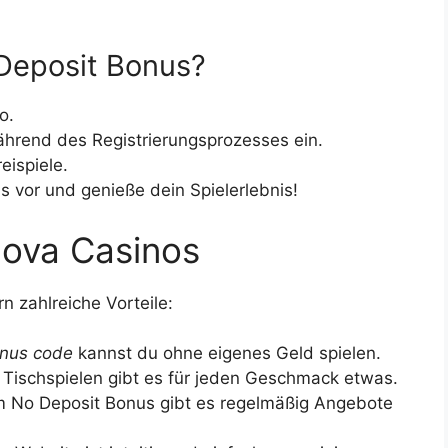
 Deposit Bonus?
o.
hrend des Registrierungsprozesses ein.
eispiele.
 vor und genieße dein Spielerlebnis!
nova Casinos
n zahlreiche Vorteile:
onus code
kannst du ohne eigenes Geld spielen.
 Tischspielen gibt es für jeden Geschmack etwas.
No Deposit Bonus gibt es regelmäßig Angebote