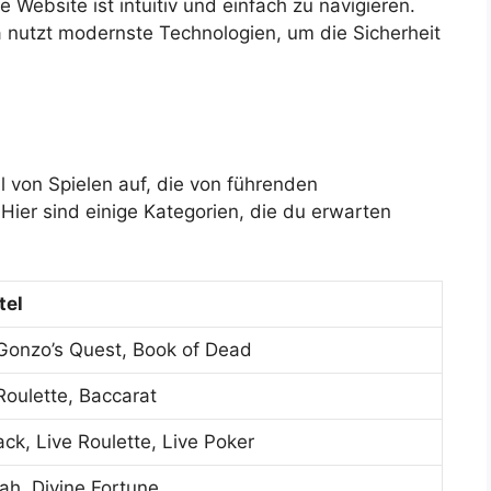
e Website ist intuitiv und einfach zu navigieren.
nutzt modernste Technologien, um die Sicherheit
l
l von Spielen auf, die von führenden
Hier sind einige Kategorien, die du erwarten
tel
 Gonzo’s Quest, Book of Dead
Roulette, Baccarat
ack, Live Roulette, Live Poker
h, Divine Fortune