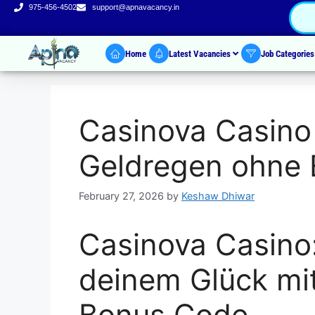
975-456-4502
support@apnavacancy.in
Home
Latest Vacancies
Job Categorie
Casinova Casino 
Geldregen ohne 
February 27, 2026
by
Keshaw Dhiwar
Casinova Casino:
deinem Glück mi
Bonus Code