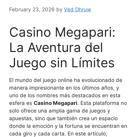
February 23, 2026
by
Ved Dhruw
Casino Megapari:
La Aventura del
Juego sin Límites
El mundo del juego online ha evolucionado de
manera impresionante en los últimos años, y
uno de los nombres más destacados en esta
esfera es
Casino Megapari
. Esta plataforma no
solo ofrece una amplia gama de juegos y
apuestas, sino que también crea un espacio
donde la emoción y la fortuna se encuentran en
cada giro y cada carta. En este artículo,