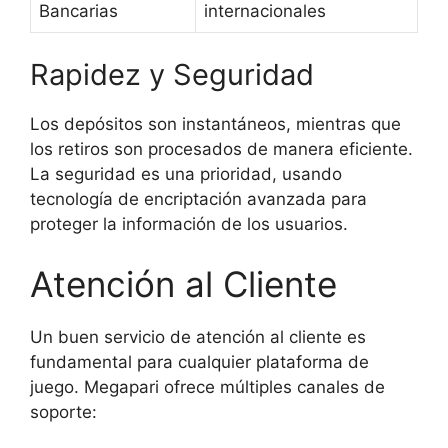
Bancarias
internacionales
Rapidez y Seguridad
Los depósitos son instantáneos, mientras que
los retiros son procesados de manera eficiente.
La seguridad es una prioridad, usando
tecnología de encriptación avanzada para
proteger la información de los usuarios.
Atención al Cliente
Un buen servicio de atención al cliente es
fundamental para cualquier plataforma de
juego. Megapari ofrece múltiples canales de
soporte: