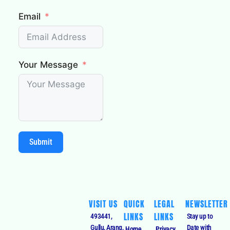
Email
Your Message
Submit
VISIT US
QUICK
LEGAL
NEWSLETTER
LINKS
LINKS
493441,
Stay up to
Gullu, Arang,
Date with
Home
Privacy