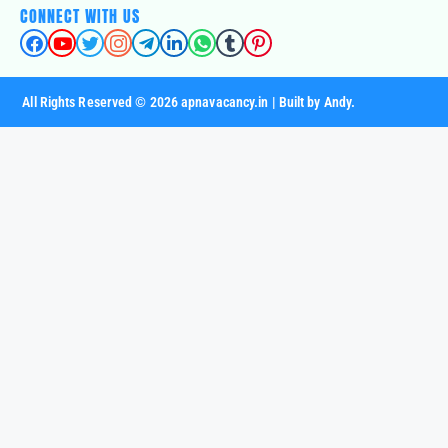
CONNECT WITH US
All Rights Reserved © 2026 apnavacancy.in | Built by Andy.