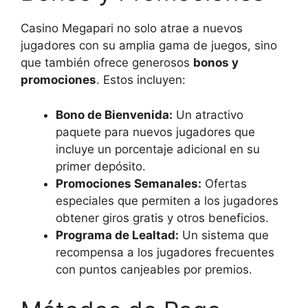
Casino Megapari no solo atrae a nuevos
jugadores con su amplia gama de juegos, sino
que también ofrece generosos
bonos y
promociones
. Estos incluyen:
Bono de Bienvenida:
Un atractivo
paquete para nuevos jugadores que
incluye un porcentaje adicional en su
primer depósito.
Promociones Semanales:
Ofertas
especiales que permiten a los jugadores
obtener giros gratis y otros beneficios.
Programa de Lealtad:
Un sistema que
recompensa a los jugadores frecuentes
con puntos canjeables por premios.