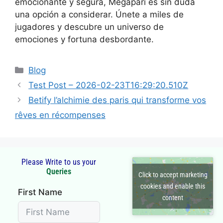
emocionante y segura, Megapari es sin duda
una opción a considerar. Únete a miles de
jugadores y descubre un universo de
emociones y fortuna desbordante.
Blog
Test Post – 2026-02-23T16:29:20.510Z
Betify l’alchimie des paris qui transforme vos
rêves en récompenses
Please Write to us your
Q
u
e
r
i
e
s
Click to accept marketing
cookies and enable this
First Name
content