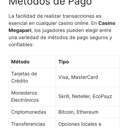
Métodos de Pago
La facilidad de realizar transacciones es
esencial en cualquier casino online. En
Casino
Megapari
, los jugadores pueden elegir entre
una variedad de métodos de pago seguros y
confiables:
Método
Tipo
Tarjetas de
Visa, MasterCard
Crédito
Monederos
Skrill, Neteller, EcoPayz
Electrónicos
Criptomonedas
Bitcoin, Ethereum
Transferencias
Opciones locales e