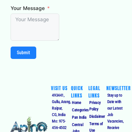
Your Message
Submit
VISIT US
QUICK
LEGAL
NEWSLETTER
LINKS
LINKS
493441,
Stay up to
Gullu, Arang,
Date with
Home
Privacy
Raipur,
our Latest
Policy
Categories
CG, India
Job
Disclaimer
Pan India
Mo: 975-
Vacancies,
Terms of
Central
456-4502
Receive
Use
Jobs