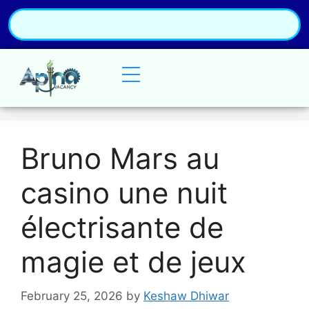
Bruno Mars au
casino une nuit
électrisante de
magie et de jeux
February 25, 2026
by
Keshaw Dhiwar