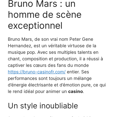
Bruno Mars : un
homme de scène
exceptionnel
Bruno Mars, de son vrai nom Peter Gene
Hernandez, est un véritable virtuose de la
musique pop. Avec ses multiples talents en
chant, composition et production, il a réussi à
captiver les cœurs des fans du monde
https://bruno-casinofr.com/
entier. Ses
performances sont toujours un mélange
d’énergie électrisante et d’émotion pure, ce qui
le rend idéal pour animer un
casino
.
Un style inoubliable