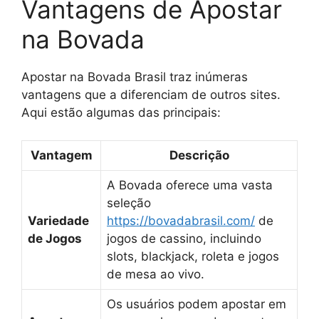
Vantagens de Apostar
na Bovada
Apostar na Bovada Brasil traz inúmeras
vantagens que a diferenciam de outros sites.
Aqui estão algumas das principais:
Vantagem
Descrição
A Bovada oferece uma vasta
seleção
Variedade
https://bovadabrasil.com/
de
de Jogos
jogos de cassino, incluindo
slots, blackjack, roleta e jogos
de mesa ao vivo.
Os usuários podem apostar em