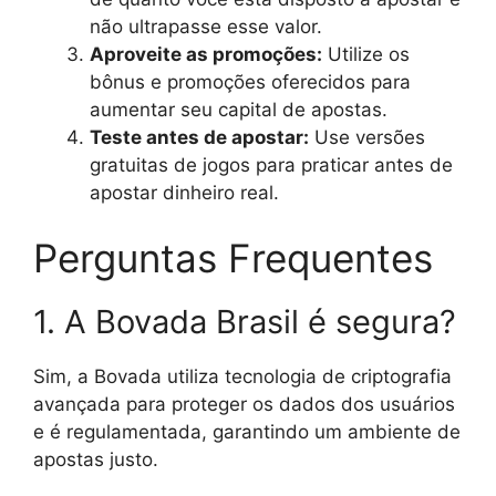
não ultrapasse esse valor.
Aproveite as promoções:
Utilize os
bônus e promoções oferecidos para
aumentar seu capital de apostas.
Teste antes de apostar:
Use versões
gratuitas de jogos para praticar antes de
apostar dinheiro real.
Perguntas Frequentes
1. A Bovada Brasil é segura?
Sim, a Bovada utiliza tecnologia de criptografia
avançada para proteger os dados dos usuários
e é regulamentada, garantindo um ambiente de
apostas justo.