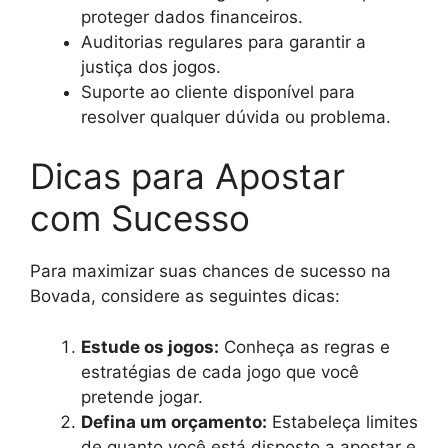
proteger dados financeiros.
Auditorias regulares para garantir a
justiça dos jogos.
Suporte ao cliente disponível para
resolver qualquer dúvida ou problema.
Dicas para Apostar
com Sucesso
Para maximizar suas chances de sucesso na
Bovada, considere as seguintes dicas:
Estude os jogos:
Conheça as regras e
estratégias de cada jogo que você
pretende jogar.
Defina um orçamento:
Estabeleça limites
de quanto você está disposto a apostar e