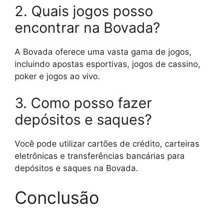
2. Quais jogos posso
encontrar na Bovada?
A Bovada oferece uma vasta gama de jogos,
incluindo apostas esportivas, jogos de cassino,
poker e jogos ao vivo.
3. Como posso fazer
depósitos e saques?
Você pode utilizar cartões de crédito, carteiras
eletrônicas e transferências bancárias para
depósitos e saques na Bovada.
Conclusão