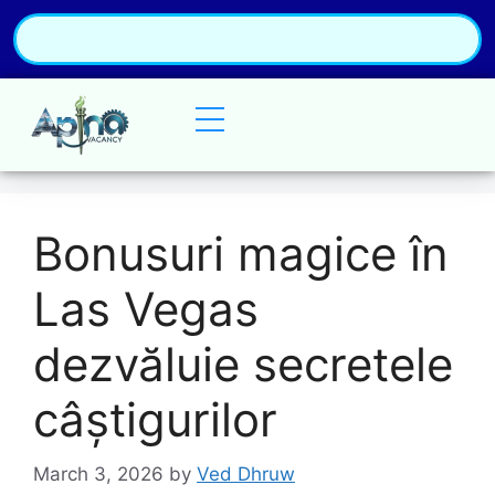
Bonusuri magice în
Las Vegas
dezvăluie secretele
câștigurilor
March 3, 2026
by
Ved Dhruw