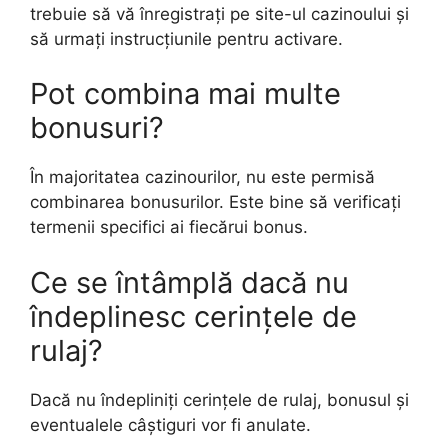
trebuie să vă înregistrați pe site-ul cazinoului și
să urmați instrucțiunile pentru activare.
Pot combina mai multe
bonusuri?
În majoritatea cazinourilor, nu este permisă
combinarea bonusurilor. Este bine să verificați
termenii specifici ai fiecărui bonus.
Ce se întâmplă dacă nu
îndeplinesc cerințele de
rulaj?
Dacă nu îndepliniți cerințele de rulaj, bonusul și
eventualele câștiguri vor fi anulate.