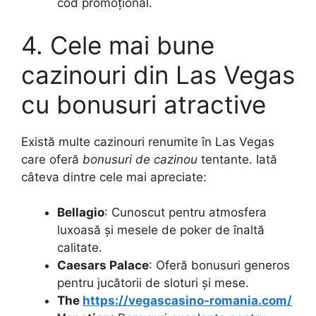
cod promoțional.
4. Cele mai bune
cazinouri din Las Vegas
cu bonusuri atractive
Există multe cazinouri renumite în Las Vegas
care oferă
bonusuri de cazinou
tentante. Iată
câteva dintre cele mai apreciate:
Bellagio
: Cunoscut pentru atmosfera
luxoasă și mesele de poker de înaltă
calitate.
Caesars Palace
: Oferă bonusuri generos
pentru jucătorii de sloturi și mese.
The
https://vegascasino-romania.com/