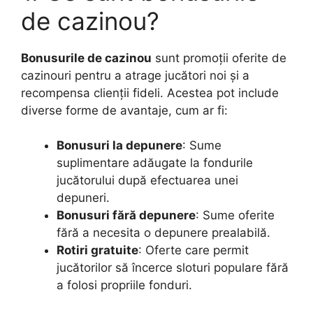
de cazinou?
Bonusurile de cazinou
sunt promoții oferite de
cazinouri pentru a atrage jucători noi și a
recompensa clienții fideli. Acestea pot include
diverse forme de avantaje, cum ar fi:
Bonusuri la depunere
: Sume
suplimentare adăugate la fondurile
jucătorului după efectuarea unei
depuneri.
Bonusuri fără depunere
: Sume oferite
fără a necesita o depunere prealabilă.
Rotiri gratuite
: Oferte care permit
jucătorilor să încerce sloturi populare fără
a folosi propriile fonduri.