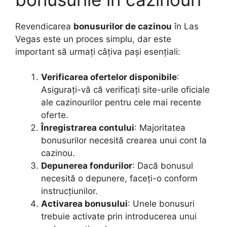
Revendicarea
bonusurilor de cazinou
în Las
Vegas este un proces simplu, dar este
important să urmați câțiva pași esențiali:
Verificarea ofertelor disponibile
:
Asigurați-vă că verificați site-urile oficiale
ale cazinourilor pentru cele mai recente
oferte.
Înregistrarea contului
: Majoritatea
bonusurilor necesită crearea unui cont la
cazinou.
Depunerea fondurilor
: Dacă bonusul
necesită o depunere, faceți-o conform
instrucțiunilor.
Activarea bonusului
: Unele bonusuri
trebuie activate prin introducerea unui