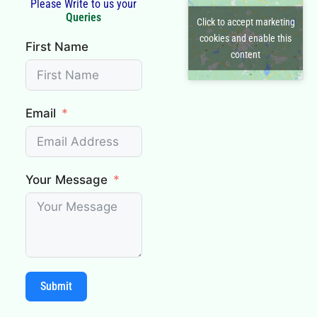
Please Write to us your
Q
u
e
r
i
e
s
Click to accept marketing
cookies and enable this
First Name
content
Email
Your Message
Submit