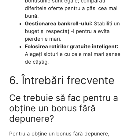
bonusurile sunt egale; comparați
diferitele oferte pentru a găsi cea mai
bună.
Gestionarea bankroll-ului
: Stabiliți un
buget și respectați-l pentru a evita
pierderile mari.
Folosirea rotirilor gratuite inteligent
:
Alegeți sloturile cu cele mai mari șanse
de câștig.
6. Întrebări frecvente
Ce trebuie să fac pentru a
obține un bonus fără
depunere?
Pentru a obține un bonus fără depunere,