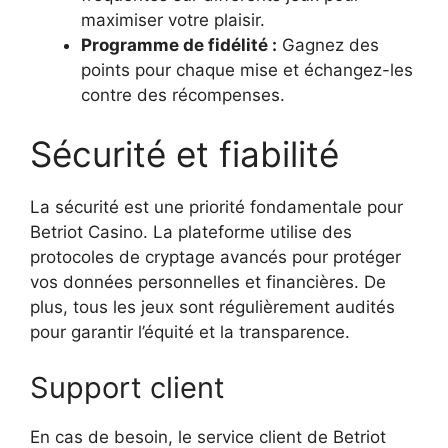
maximiser votre plaisir.
Programme de fidélité :
Gagnez des
points pour chaque mise et échangez-les
contre des récompenses.
Sécurité et fiabilité
La sécurité est une priorité fondamentale pour
Betriot Casino. La plateforme utilise des
protocoles de cryptage avancés pour protéger
vos données personnelles et financières. De
plus, tous les jeux sont régulièrement audités
pour garantir l’équité et la transparence.
Support client
En cas de besoin, le service client de Betriot