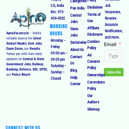
Categories
CG, India
Job
Disclaimer
Pan India
Mo: 975-
Vacancies,
Terms of
Central
456-4502
Receive
Use
Jobs
Accurate
WORKING
Affiliate
State
Notification,
HOURS
ApnaVacancy.in
– India’s
Disclosure
Jobs
and more.
reliable source for
latest
Monday –
Cookies
Sectorwise
Email
Sarkari Naukri
,
Govt Jobs
,
Friday
Policy
Exam Dates
, aur
Results
.
About Us
09:00 am –
Yahan par milti hain daily
Ad
Contact
09:00 pm
updates on
Central & State
Consent
Us
Government Jobs
,
Railway
,
Saturday –
Policy
Banking
,
Defence
,
SSC
,
UPSC
,
Blog
Sunday –
Subscribe
Ownerships
aur
Police Bharti
.
Help
Closed
Corrections
Center
Policy
Our
Authors
Sitemap
CONNECT WITH US