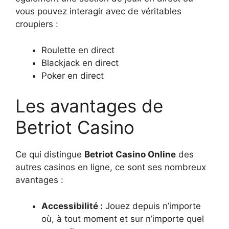
vous pouvez interagir avec de véritables
croupiers :
Roulette en direct
Blackjack en direct
Poker en direct
Les avantages de
Betriot Casino
Ce qui distingue
Betriot Casino Online
des
autres casinos en ligne, ce sont ses nombreux
avantages :
Accessibilité :
Jouez depuis n’importe
où, à tout moment et sur n’importe quel