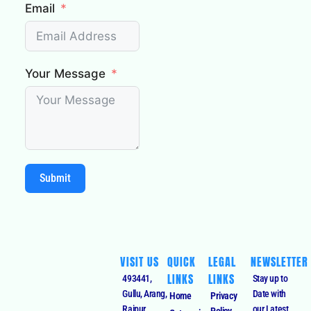
Email
Your Message
Submit
VISIT US
QUICK
LEGAL
NEWSLETTER
LINKS
LINKS
493441,
Stay up to
Gullu, Arang,
Date with
Home
Privacy
Raipur,
our Latest
Policy