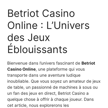
Betriot Casino
Online : L’Univers
des Jeux
Éblouissants
Bienvenue dans l’univers fascinant de
Betriot
Casino Online
, une plateforme qui vous
transporte dans une aventure ludique
inoubliable. Que vous soyez un amateur de jeux
de table, un passionné de machines à sous ou
un fan des jeux en direct, Betriot Casino a
quelque chose à offrir à chaque joueur. Dans
cet article, nous explorerons les