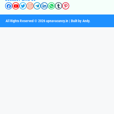
All Rights Reserved © 2026 apnavacancy.in | Built by Andy.