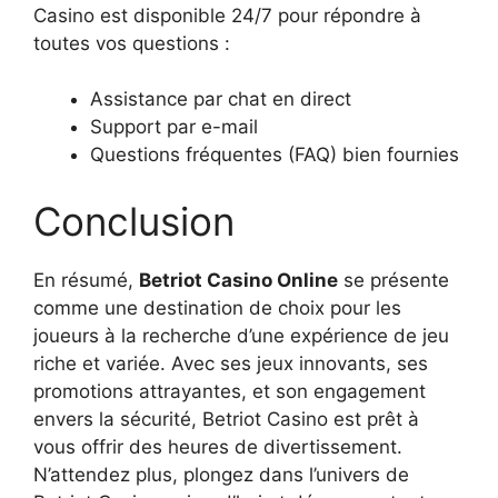
Casino est disponible 24/7 pour répondre à
toutes vos questions :
Assistance par chat en direct
Support par e-mail
Questions fréquentes (FAQ) bien fournies
Conclusion
En résumé,
Betriot Casino Online
se présente
comme une destination de choix pour les
joueurs à la recherche d’une expérience de jeu
riche et variée. Avec ses jeux innovants, ses
promotions attrayantes, et son engagement
envers la sécurité, Betriot Casino est prêt à
vous offrir des heures de divertissement.
N’attendez plus, plongez dans l’univers de