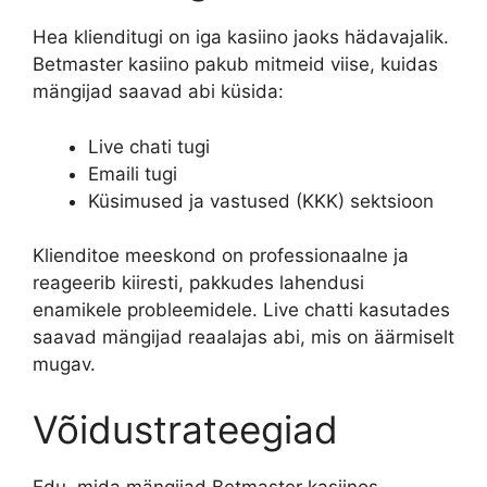
Hea klienditugi on iga kasiino jaoks hädavajalik.
Betmaster kasiino pakub mitmeid viise, kuidas
mängijad saavad abi küsida:
Live chati tugi
Emaili tugi
Küsimused ja vastused (KKK) sektsioon
Klienditoe meeskond on professionaalne ja
reageerib kiiresti, pakkudes lahendusi
enamikele probleemidele. Live chatti kasutades
saavad mängijad reaalajas abi, mis on äärmiselt
mugav.
Võidustrateegiad
Edu, mida mängijad Betmaster kasiinos