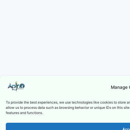
Manage 
To provide the best experiences, we use technologies like cookies to store a
allow us to process data such as browsing behavior or unique IDs on this sit
features and functions.
Acc