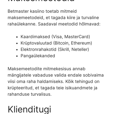
Betmaster kasiino toetab mitmeid
maksemeetodeid, et tagada kiire ja turvaline
rahaülekanne. Saadaval meetodid hõlmavad:
Kaardimaksed (Visa, MasterCard)
Krüptovaluutad (Bitcoin, Ethereum)
Elektronrahakotid (Skrill, Neteller)
Pangaülekanded
Maksemeetodite mitmekesisus annab
mängijatele vabaduse valida endale sobivaima
viisi oma raha haldamiseks. Kõik tehingud on
krüpteeritud, et tagada teie isikuandmete ja
rahanduse turvalisus.
Klienditugi