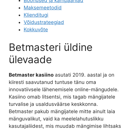
Boonused ja kampaaniad
Maksemeetodid
Klienditugi
Võidustrateegiad
Kokkuvõte
Betmasteri üldine
ülevaade
Betmaster kasiino
asutati 2019. aastal ja on
kiiresti saavutanud tuntuse tänu oma
innovatiivsele lähenemisele online-mängudele.
Kasiino omab litsentsi, mis tagab mängijatele
turvalise ja usaldusväärse keskkonna.
Betmaster pakub mängijatele mitte ainult laia
mänguvalikut, vaid ka meelelahutuslikku
kasutajaliidest, mis muudab mängimise lihtsaks