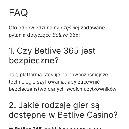
FAQ
Oto odpowiedzi na najczęściej zadawane
pytania dotyczące
Betlive 365
:
1. Czy Betlive 365 jest
bezpieczne?
Tak, platforma stosuje najnowocześniejsze
technologie szyfrowania, aby zapewnić
bezpieczeństwo danych swoich użytkowników.
2. Jakie rodzaje gier są
dostępne w Betlive Casino?
W
Betlive 365
znajdziesz automaty, gry