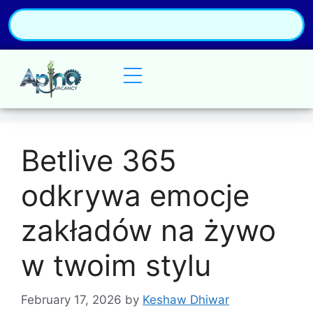
Betlive 365
odkrywa emocje
zakładów na żywo
w twoim stylu
February 17, 2026
by
Keshaw Dhiwar