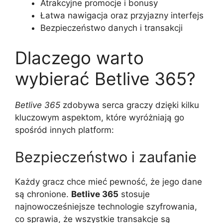
Atrakcyjne promocje i bonusy
Łatwa nawigacja oraz przyjazny interfejs
Bezpieczeństwo danych i transakcji
Dlaczego warto
wybierać Betlive 365?
Betlive 365
zdobywa serca graczy dzięki kilku
kluczowym aspektom, które wyróżniają go
spośród innych platform:
Bezpieczeństwo i zaufanie
Każdy gracz chce mieć pewność, że jego dane
są chronione.
Betlive 365
stosuje
najnowocześniejsze technologie szyfrowania,
co sprawia, że wszystkie transakcje są