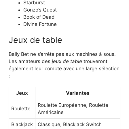
Starburst
Gonzo’s Quest
Book of Dead
Divine Fortune
Jeux de table
Bally Bet ne s’arrête pas aux machines à sous.
Les amateurs des
jeux de table
trouveront
également leur compte avec une large sélection
:
Jeux
Variantes
Roulette Européenne, Roulette
Roulette
Américaine
Blackjack
Classique, Blackjack Switch