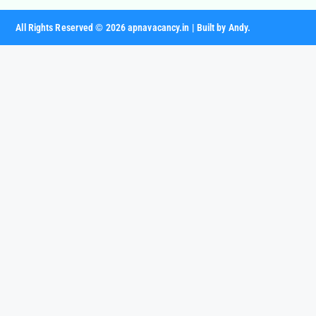
All Rights Reserved © 2026 apnavacancy.in | Built by Andy.