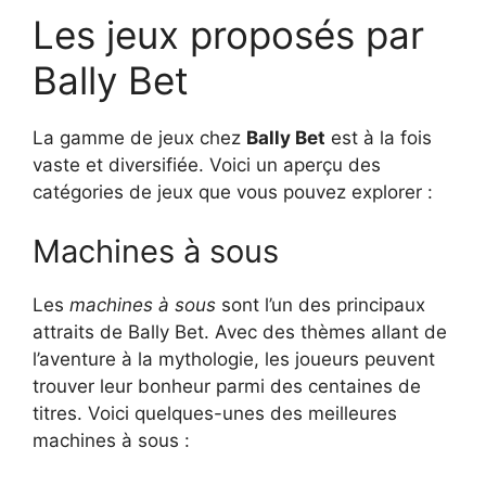
Les jeux proposés par
Bally Bet
La gamme de jeux chez
Bally Bet
est à la fois
vaste et diversifiée. Voici un aperçu des
catégories de jeux que vous pouvez explorer :
Machines à sous
Les
machines à sous
sont l’un des principaux
attraits de Bally Bet. Avec des thèmes allant de
l’aventure à la mythologie, les joueurs peuvent
trouver leur bonheur parmi des centaines de
titres. Voici quelques-unes des meilleures
machines à sous :