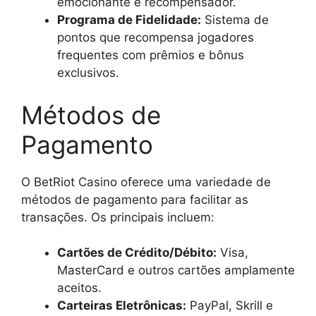
emocionante e recompensador.
Programa de Fidelidade:
Sistema de
pontos que recompensa jogadores
frequentes com prêmios e bônus
exclusivos.
Métodos de
Pagamento
O BetRiot Casino oferece uma variedade de
métodos de pagamento para facilitar as
transações. Os principais incluem:
Cartões de Crédito/Débito:
Visa,
MasterCard e outros cartões amplamente
aceitos.
Carteiras Eletrônicas:
PayPal, Skrill e