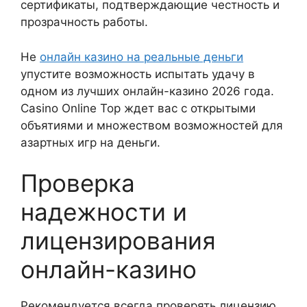
сертификаты, подтверждающие честность и
прозрачность работы.
Не
онлайн казино на реальные деньги
упустите возможность испытать удачу в
одном из лучших онлайн-казино 2026 года.
Casino Online Top ждет вас с открытыми
объятиями и множеством возможностей для
азартных игр на деньги.
Проверка
надежности и
лицензирования
онлайн-казино
Рекомендуется всегда проверять лицензию