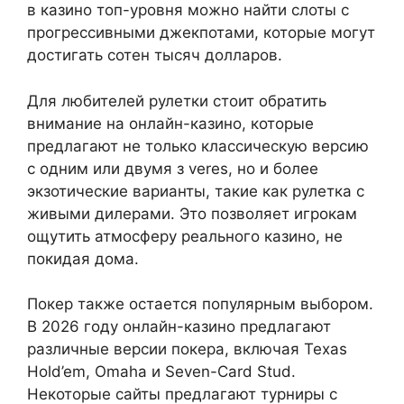
в казино топ-уровня можно найти слоты с
прогрессивными джекпотами, которые могут
достигать сотен тысяч долларов.
Для любителей рулетки стоит обратить
внимание на онлайн-казино, которые
предлагают не только классическую версию
с одним или двумя з veres, но и более
экзотические варианты, такие как рулетка с
живыми дилерами. Это позволяет игрокам
ощутить атмосферу реального казино, не
покидая дома.
Покер также остается популярным выбором.
В 2026 году онлайн-казино предлагают
различные версии покера, включая Texas
Hold’em, Omaha и Seven-Card Stud.
Некоторые сайты предлагают турниры с