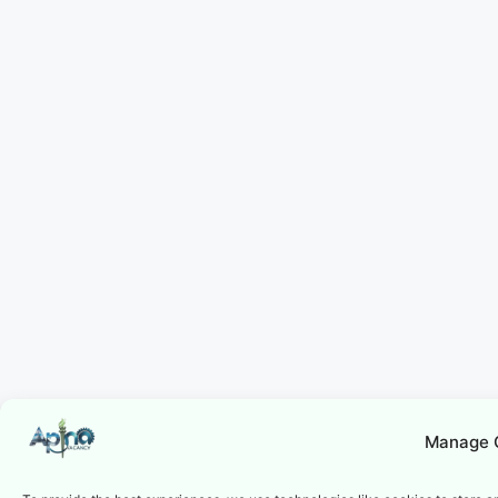
Manage 