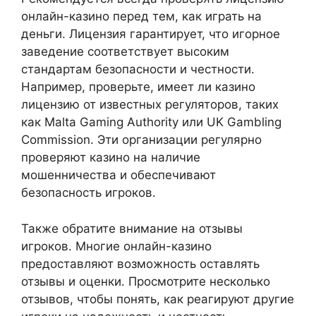
онлайн-казино перед тем, как играть на
деньги. Лицензия гарантирует, что игорное
заведение соответствует высоким
стандартам безопасности и честности.
Например, проверьте, имеет ли казино
лицензию от известных регуляторов, таких
как Malta Gaming Authority или UK Gambling
Commission. Эти организации регулярно
проверяют казино на наличие
мошенничества и обеспечивают
безопасность игроков.
Также обратите внимание на отзывы
игроков. Многие онлайн-казино
предоставляют возможность оставлять
отзывы и оценки. Просмотрите несколько
отзывов, чтобы понять, как реагируют другие