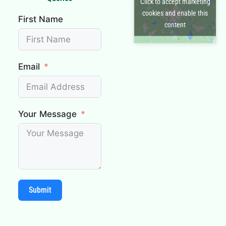
Click to accept marketing
cookies and enable this
First Name
content
Email
Your Message
Submit