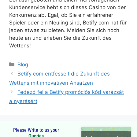
Kundenservice hebt sich dieses Casino von der
Konkurrenz ab. Egal, ob Sie ein erfahrener
Spieler oder ein Neuling sind, Betify com hat für
jeden etwas zu bieten. Melden Sie sich noch
heute an und erleben Sie die Zukunft des
Wettens!
Blog
Betify com entfesselt die Zukunft des
Wettens mit innovativen Ansätzen
Fedezd fel a Betify promóciós kód varázsát
a nyerésért
Please Write to us your
Q
u
e
r
i
e
s