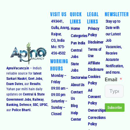
VISIT US
QUICK
LEGAL
NEWSLETTER
LINKS
LINKS
493441,
Stay up to
Gullu, Arang,
Date with
Home
Privacy
Raipur,
our Latest
Policy
Categories
CG, India
Job
Disclaimer
Pan India
Mo: 975-
Vacancies,
Terms of
Central
456-4502
Receive
Use
Jobs
Accurate
WORKING
Affiliate
State
Notification,
HOURS
ApnaVacancy.in
– India’s
Disclosure
Jobs
and more.
reliable source for
latest
Monday –
Cookies
Sectorwise
Email
Sarkari Naukri
,
Govt Jobs
,
Friday
Policy
Exam Dates
, aur
Results
.
About Us
09:00 am –
Yahan par milti hain daily
Ad
Contact
09:00 pm
updates on
Central & State
Consent
Us
Government Jobs
,
Railway
,
Saturday –
Policy
Banking
,
Defence
,
SSC
,
UPSC
,
Blog
Sunday –
Subscribe
Ownerships
aur
Police Bharti
.
Help
Closed
Corrections
Center
Policy