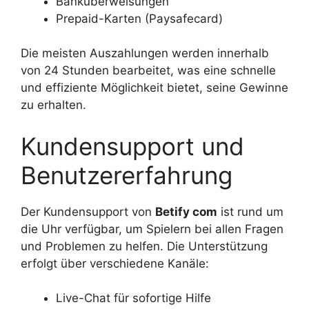
Banküberweisungen
Prepaid-Karten (Paysafecard)
Die meisten Auszahlungen werden innerhalb
von 24 Stunden bearbeitet, was eine schnelle
und effiziente Möglichkeit bietet, seine Gewinne
zu erhalten.
Kundensupport und
Benutzererfahrung
Der Kundensupport von
Betify com
ist rund um
die Uhr verfügbar, um Spielern bei allen Fragen
und Problemen zu helfen. Die Unterstützung
erfolgt über verschiedene Kanäle:
Live-Chat für sofortige Hilfe