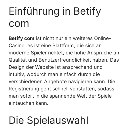
Einführung in Betify
com
Betify com
ist nicht nur ein weiteres Online-
Casino; es ist eine Plattform, die sich an
moderne Spieler richtet, die hohe Ansprüche an
Qualität und Benutzerfreundlichkeit haben. Das
Design der Website ist ansprechend und
intuitiv, wodurch man einfach durch die
verschiedenen Angebote navigieren kann. Die
Registrierung geht schnell vonstatten, sodass
man sofort in die spannende Welt der Spiele
eintauchen kann.
Die Spielauswahl