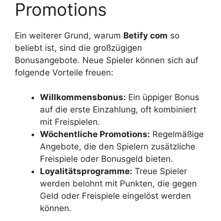
Promotions
Ein weiterer Grund, warum
Betify com
so
beliebt ist, sind die großzügigen
Bonusangebote. Neue Spieler können sich auf
folgende Vorteile freuen:
Willkommensbonus:
Ein üppiger Bonus
auf die erste Einzahlung, oft kombiniert
mit Freispielen.
Wöchentliche Promotions:
Regelmäßige
Angebote, die den Spielern zusätzliche
Freispiele oder Bonusgeld bieten.
Loyalitätsprogramme:
Treue Spieler
werden belohnt mit Punkten, die gegen
Geld oder Freispiele eingelöst werden
können.